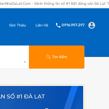
- Kênh thông tin số #1 Bất động sản Đà Lạt "Nơi bạn tìm kiếm
Giới Thiệu
Liên Hệ
0916.997.297
Tìm Kiếm