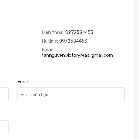
Điện thoại:
0972584453
Hotline:
0972584453
Email:
tannguyen.victoryreal@gmail.com
Email