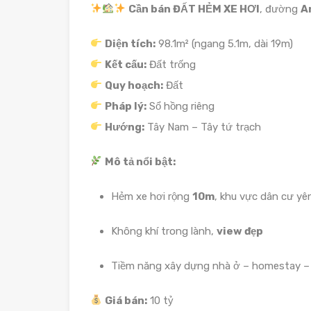
Cần bán ĐẤT HẺM XE HƠI
, đường
A
Diện tích:
98.1m² (ngang 5.1m, dài 19m)
Kết cấu:
Đất trống
Quy hoạch:
Đất
Pháp lý:
Sổ hồng riêng
Hướng:
Tây Nam – Tây tứ trạch
Mô tả nổi bật:
Hẻm xe hơi rộng
10m
, khu vực dân cư yê
Không khí trong lành,
view đẹp
Tiềm năng xây dựng nhà ở – homestay – đ
Giá bán:
10 tỷ