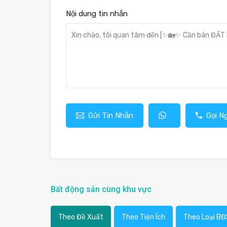
Nội dung tin nhắn
Gửi Tin Nhắn
Gọi N
Bất động sản cùng khu vực
Theo Đề Xuất
Theo Tiện Ích
Theo Loại BĐ