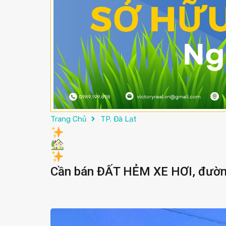
Trang Chủ
TP. Đà Lạt
Cần bán ĐẤT HẺM XE HƠI, đường