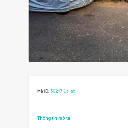
Mã ID:
30217 Đà lạt
Thông tin mô tả