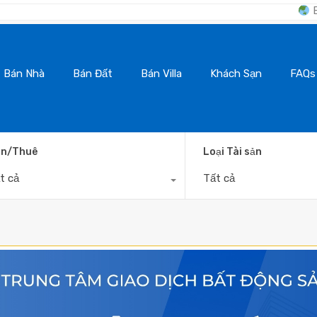
BanNhaDaLat.Com 
Bán Nhà
Bán Đất
Bán Villa
Khách Sạn
FAQs
n/Thuê
Loại Tài sản
t cả
Tất cả