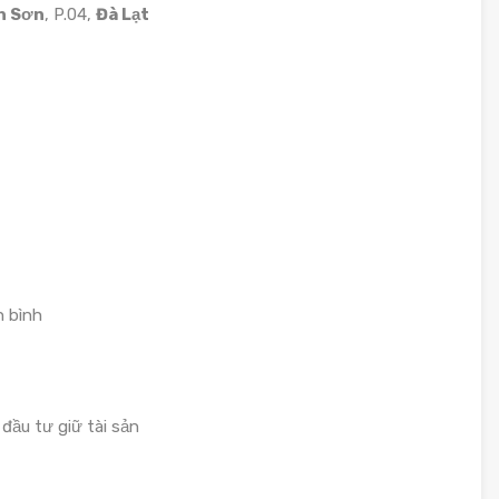
n Sơn
, P.04,
Đà Lạt
n bình
ầu tư giữ tài sản