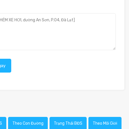
gay
S
Theo Con Đường
Trạng Thái BĐS
Theo Môi Giới