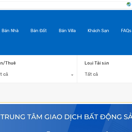
BanNhaDaLat.Co
Bán Nhà
Bán Đất
Bán Villa
Khách Sạn
FAQs
n/Thuê
Loại Tài sản
t cả
Tất cả