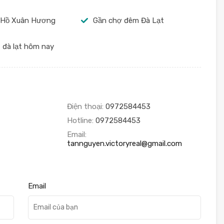
 Hồ Xuân Hương
Gần chợ đêm Đà Lạt
 đà lạt hôm nay
Điện thoại:
0972584453
Hotline:
0972584453
Email:
tannguyen.victoryreal@gmail.com
Email