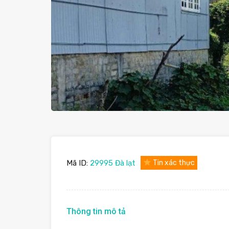
Mã ID:
29995 Đà lạt
Tin xác thực
Thông tin mô tả