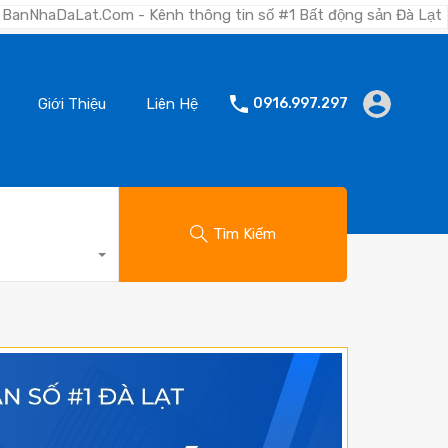
m - Kênh thông tin số #1 Bất động sản Đà Lạt "Nơi bạn tìm kiế
Giới Thiệu
Liên Hệ
0916.997.297
Tìm Kiếm