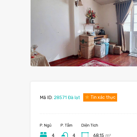
Mã ID:
28571 Đà lạt
Tin xác thực
P. Ngủ
P. Tắm
Diện Tích
4
4
68.15
m²