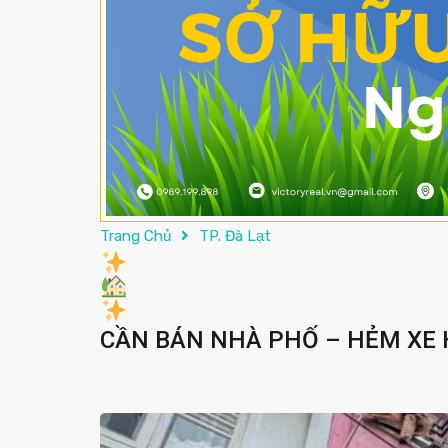
Trang Chủ
TP. Đà Lạt
CẦN BÁN NHÀ PHỐ – HẺM XE H