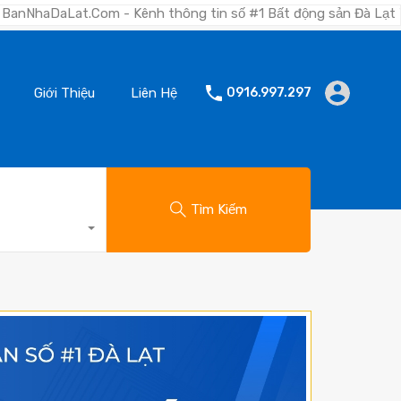
 - Kênh thông tin số #1 Bất động sản Đà Lạt "Nơi bạn tìm kiế
Giới Thiệu
Liên Hệ
0916.997.297
Tìm Kiếm