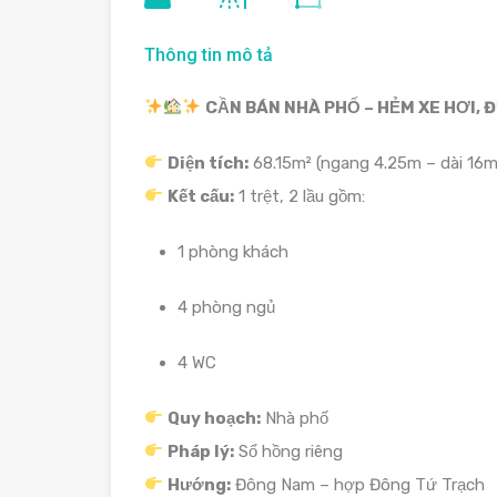
Thông tin mô tả
CẦN BÁN NHÀ PHỐ – HẺM XE HƠI, 
Diện tích:
68.15m² (ngang 4.25m – dài 16m
Kết cấu:
1 trệt, 2 lầu gồm:
1 phòng khách
4 phòng ngủ
4 WC
Quy hoạch:
Nhà phố
Pháp lý:
Sổ hồng riêng
Hướng:
Đông Nam – hợp Đông Tứ Trạch