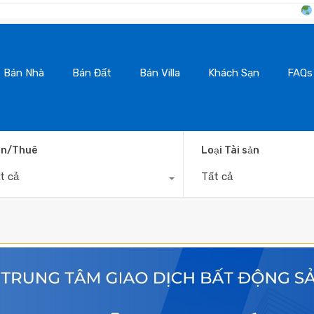
BanNhaDaLat.Com
Bán Nhà
Bán Đất
Bán Villa
Khách Sạn
FAQs
n/Thuê
Loại Tài sản
t cả
Tất cả