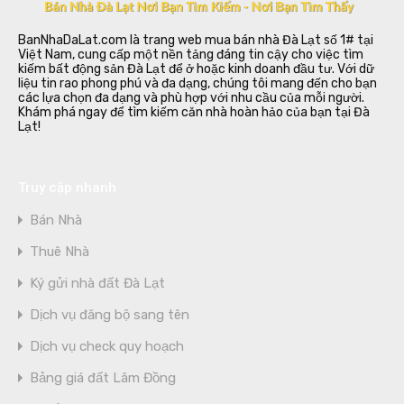
BanNhaDaLat.com là trang web mua bán nhà Đà Lạt số 1# tại
Việt Nam, cung cấp một nền tảng đáng tin cậy cho việc tìm
kiếm bất động sản Đà Lạt để ở hoặc kinh doanh đầu tư. Với dữ
liệu tin rao phong phú và đa dạng, chúng tôi mang đến cho bạn
các lựa chọn đa dạng và phù hợp với nhu cầu của mỗi người.
Khám phá ngay để tìm kiếm căn nhà hoàn hảo của bạn tại Đà
Lạt!
Truy cập nhanh
Bán Nhà
Thuê Nhà
Ký gửi nhà đất Đà Lạt
Dịch vụ đăng bộ sang tên
Dịch vụ check quy hoạch
Bảng giá đất Lâm Đồng