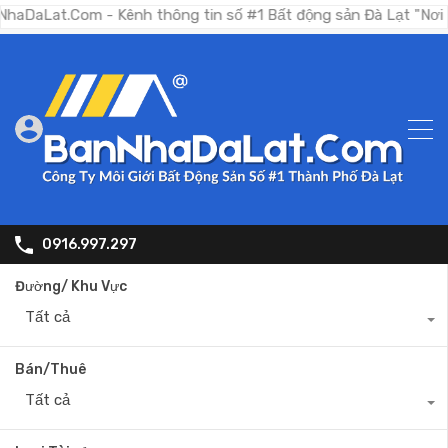
.Com - Kênh thông tin số #1 Bất động sản Đà Lạt "Nơi bạn tìm
0916.997.297
Đường/ Khu Vực
Tất cả
Bán/Thuê
Tất cả