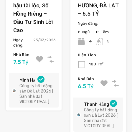
hậu tài lộc, Sổ
HƯƠNG, ĐÀ LẠT
Hồng Riêng –
– 6.5 TỶ
Đầu Tư Sinh Lời
Ngày đăng:
Cao
P. Ngủ
P. Tắm
Ngày
23/03/2026
4
5
đăng:
Nhà Bán
Diện Tích
7.5 Tỷ
m²
100
Nhà Bán
Minh Hải
6.5 Tỷ
Công ty bất động
sản Đà Lạt 2026 [
Sàn nhà đất
VICTORY REAL ]
Thanh Hằng
Công ty bất động
sản Đà Lạt 2026 [
Sàn nhà đất
VICTORY REAL ]