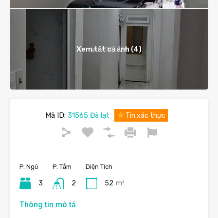
Xem tất cả ảnh (4)
Mã ID:
31565 Đà lạt
Tin xác thực
P. Ngủ
P. Tắm
Diện Tích
3
2
52
m²
Thông tin mô tả