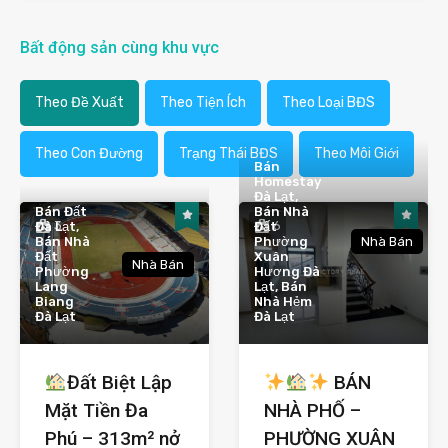
Bất động sản cùng khu vực
Theo Đề Xuất
Theo Tiện Ích
Theo Loại BĐS
Theo Con Đường
Trạng Thái BĐS
Theo Môi Giới
Bán
Homestay
Đà Lạt,
Bán Đất
Bán Nhà
3
6
Đà Lạt,
Đất
Bán Nhà
Phường
Nhà Bán
Đất
Xuân
Nhà Bán
Phường
Hương Đà
Lang
Lạt, Bán
Biang
Nhà Hẻm
Đà Lạt
Đà Lạt
Đất Biệt Lập
BÁN
Mặt Tiền Đa
NHÀ PHỐ –
Phú – 313m² nở
PHƯỜNG XUÂN