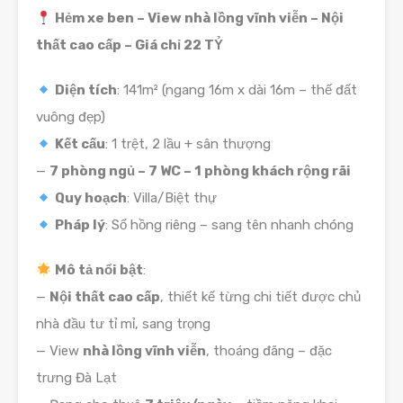
Hẻm xe ben – View nhà lồng vĩnh viễn – Nội
thất cao cấp – Giá chỉ 22 TỶ
Diện tích
: 141m² (ngang 16m x dài 16m – thế đất
vuông đẹp)
Kết cấu
: 1 trệt, 2 lầu + sân thượng
—
7 phòng ngủ – 7 WC – 1 phòng khách rộng rãi
Quy hoạch
: Villa/Biệt thự
Pháp lý
: Sổ hồng riêng – sang tên nhanh chóng
Mô tả nổi bật
:
—
Nội thất cao cấp
, thiết kế từng chi tiết được chủ
nhà đầu tư tỉ mỉ, sang trọng
— View
nhà lồng vĩnh viễn
, thoáng đãng – đặc
trưng Đà Lạt