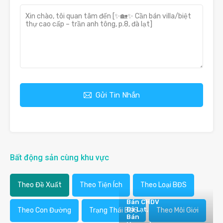
Gửi Tin Nhắn
Bất động sản cùng khu vực
Theo Đề Xuất
Theo Tiện Ích
Theo Loại BĐS
Bán CHDV
Đà Lạt,
Theo Con Đường
Trạng Thái BĐS
Theo Môi Giới
Bán