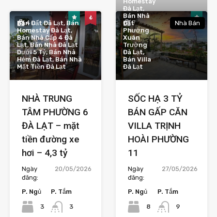
Homestay
Đà Lạt,
Bán Nhà
4
7
Bán Đất Đà Lạt, Bán
Đất
Nhà Bán
Homestay Đà Lạt,
Phường
Bán Nhà Cấp 4 Đà
Xuân
Lạt, Bán Nhà Đà Lạt
Trường
Dưới 5 Tỷ, Bán Nhà
Đà Lạt,
Hẻm Đà Lạt, Bán Nhà
Bán Villa
Mặt Tiền Đà Lạt
Đà Lạt
NHÀ TRUNG
SỐC HẠ 3 TỶ
TÂM PHƯỜNG 6
BÁN GẤP CĂN
ĐÀ LẠT – mặt
VILLA TRỊNH
tiền đường xe
HOÀI PHƯỜNG
hơi – 4,3 tỷ
11
Ngày
20/05/2026
Ngày
27/05/2026
đăng:
đăng:
P. Ngủ
P. Tắm
P. Ngủ
P. Tắm
3
8
3
9