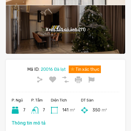
Xem tất cả ảnh (11)
Mã ID:
20016 Đà lạt
Tin xác thực
P. Ngủ
P. Tắm
Diện Tích
DT Sàn
7
7
141
m²
350
m²
Thông tin mô tả