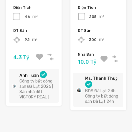
Diện Tích
Diện Tích
m²
m²
46
205
DT Sàn
DT Sàn
m²
m²
92
300
Nhà Bán
4.3 Tỷ
10.0 Tỷ
Anh Tuấn
Ms. Thanh Thuỷ
Công ty bất động
sản Đà Lạt 2026 [
BĐS Đà Lạt 24h –
Sàn nhà đất
Công ty bất động
VICTORY REAL ]
sản Đà Lạt 24h