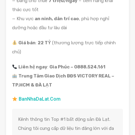
— Đang cho thuê
7 triệu/ngày
– tiềm năng khai
thác cực tốt
— Khu vực
an ninh, dân trí cao
, phù hợp nghỉ
dưỡng hoặc đầu tư lâu dài
Giá bán
:
22 TỶ
(thương lượng trực tiếp chính
chủ)
Liên hệ ngay
:
Gia Phúc – 0888.524.161
Trung Tâm Giao Dịch BĐS VICTORY REAL –
TP.HCM & ĐÀ LẠT
BanNhaDaLat.Com
Kênh thông tin Top #1 bất động sản Đà Lạt.
Chúng tôi cung cấp dữ liệu tin đăng lớn với đa