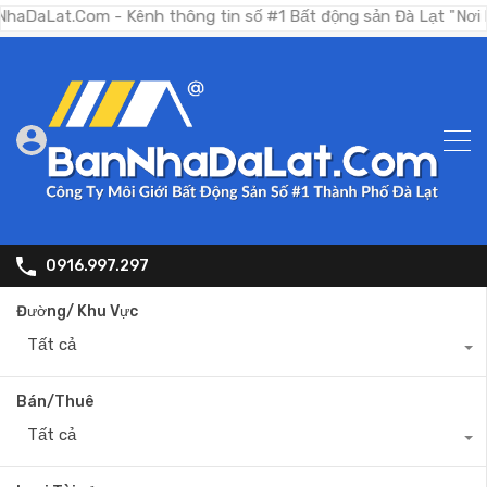
Com - Kênh thông tin số #1 Bất động sản Đà Lạt "Nơi bạn tìm 
0916.997.297
Đường/ Khu Vực
Tất cả
Bán/Thuê
Tất cả