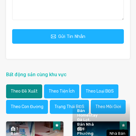
Gửi Tin Nhắn
Bất động sản cùng khu vực
Theo Đề Xuất
Theo Tiện Ích
Theo Loại BĐS
Theo Con Đường
Trạng Thái BĐS
Theo Môi Giới
Bán
Homestay
Đà Lạt,
Bán Nhà
1
6
Đất
Bán
Phường
Nhà Bán