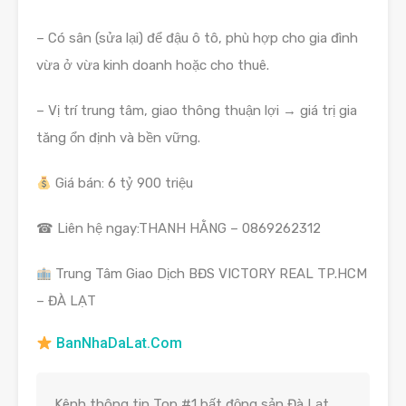
– Có sân (sửa lại) để đậu ô tô, phù hợp cho gia đình
vừa ở vừa kinh doanh hoặc cho thuê.
– Vị trí trung tâm, giao thông thuận lợi → giá trị gia
tăng ổn định và bền vững.
Giá bán: 6 tỷ 900 triệu
☎ Liên hệ ngay:THANH HẰNG – 0869262312
Trung Tâm Giao Dịch BĐS VICTORY REAL TP.HCM
– ĐÀ LẠT
BanNhaDaLat.Com
Kênh thông tin Top #1 bất động sản Đà Lạt.