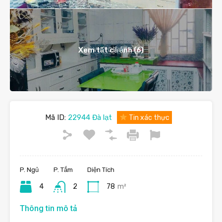
Xem tất cả ảnh (6)
Mã ID:
22944 Đà lạt
Tin xác thực
P. Ngủ
P. Tắm
Diện Tích
4
2
78
m²
Thông tin mô tả