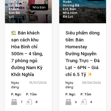
CHDV Đà
Xuân
Lạt, Bán
Hương Đà
Nhà Bán
Khách
Lạt, Bán
Sạn Đà
Nhà Hẻm
Lạt
Đà Lạt
Bán khách
Siêu phẩm dòng
sạn cách khu
tiền: Bán
Hòa Bình chỉ
Homestay
500m – 4 tầng,
Đường Nguyễn
7 phòng ngủ
Trung Trực – Đà
đường Nam Kỳ
Lạt – 6PN – Giá
Khởi Nghĩa
chỉ 6.5 Tỷ
Ngày
15/07/2026
Ngày
08/04/2026
đăng:
đăng:
P. Ngủ
P. Tắm
P. Ngủ
P. Tắm
7
6
8
4