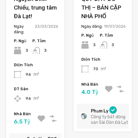
Chiểu, trung tâm
THỊ – BÁN CẶP
Đà Lạt!
NHÀ PHỐ
Ngày
23/03/2026
Ngày đăng:
19/07/2026
đăng:
P. Ngủ
P. Tắm
P. Ngủ
P. Tắm
3
3
3
3
Diện Tích
Diện Tích
m²
70
m²
96
Nhà Bán
DT Sàn
4.0 Tỷ
m²
96
Phạm Ly
Nhà Bán
Công ty bất động
6.5 Tỷ
sản Sài Gòn Đà Lạt