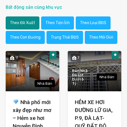
Bất động sản cùng khu vực
Theo Đề Xuất
Theo Tiện Ích
Theo Loại BĐS
Theo Con Đường
Trạng Thái BĐS
Theo Môi Giới
11
7
Bán Nhà
Đà Lạt
Nhà Bán
Dưới 5
Nhà Bán
Tỷ
Nhà phố mới
HẺM XE HƠI
xây đẹp như mơ
ĐƯỜNG LỮ GIA,
– Hẻm xe hơi
P.9, ĐÀ LẠT-
Nguyễn Đình
QUỸ ĐẤT ĐÔ