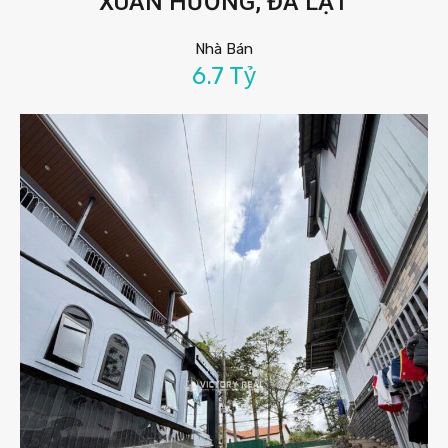
XUÂN HƯƠNG, ĐÀ LẠT
Nhà Bán
6.7 Tỷ