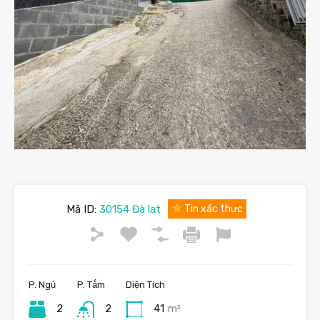
Mã ID:
30154 Đà lạt
Tin xác thực
P. Ngủ
P. Tắm
Diện Tích
2
2
41
m²