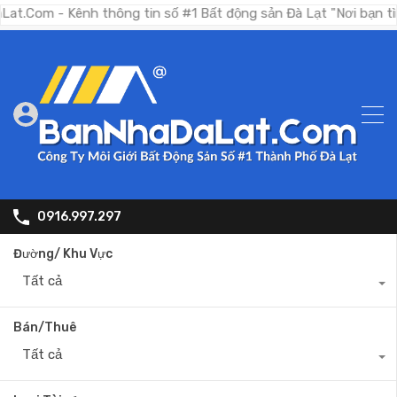
 Kênh thông tin số #1 Bất động sản Đà Lạt "Nơi bạn tìm kiếm b
0916.997.297
Đường/ Khu Vực
Tất cả
Bán/Thuê
Tất cả