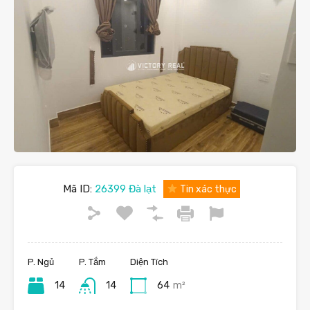
Mã ID:
26399 Đà lạt
Tin xác thực
P. Ngủ
P. Tắm
Diện Tích
14
14
64
m²