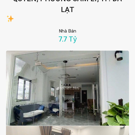
LẠT
Nhà Bán
7.7 Tỷ