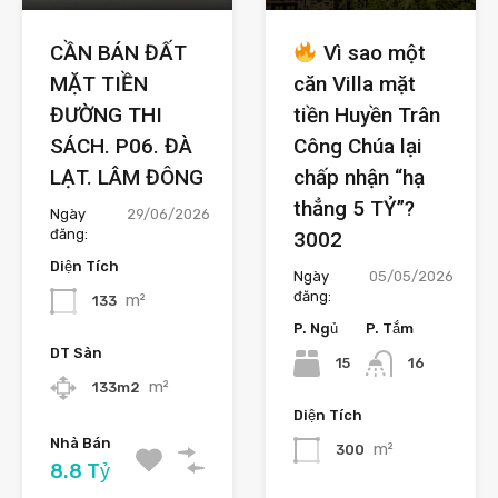
CẦN BÁN ĐẤT
Vì sao một
MẶT TIỀN
căn Villa mặt
ĐƯỜNG THI
tiền Huyền Trân
SÁCH. P06. ĐÀ
Công Chúa lại
LẠT. LÂM ĐÔNG
chấp nhận “hạ
thẳng 5 TỶ”?
Ngày
29/06/2026
đăng:
3002
Diện Tích
Ngày
05/05/2026
đăng:
m²
133
P. Ngủ
P. Tắm
DT Sàn
15
16
m²
133m2
Diện Tích
Nhà Bán
m²
300
8.8 Tỷ