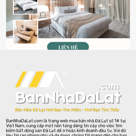
BanNhaDaLat.com là trang web mua bán nhà Đà Lạt số 1# tại
Việt Nam, cung cấp một nền tảng đáng tin cậy cho việc tìm
kiếm bất động sản Đà Lạt để ở hoặc kinh doanh đầu tư. Với dữ
liệu tin rao phong phú và đa dạng, chúng tôi mang đến cho bạn