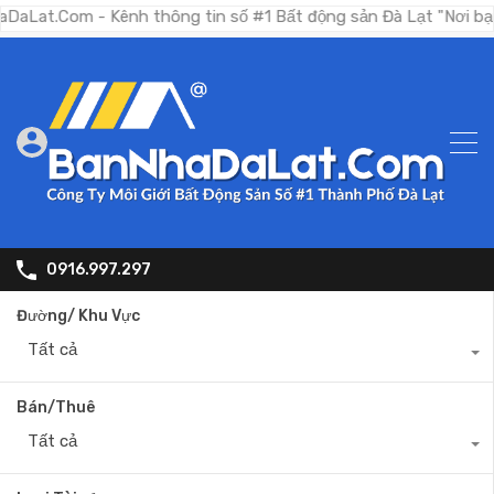
om - Kênh thông tin số #1 Bất động sản Đà Lạt "Nơi bạn tìm ki
0916.997.297
Đường/ Khu Vực
Tất cả
Bán/Thuê
Tất cả