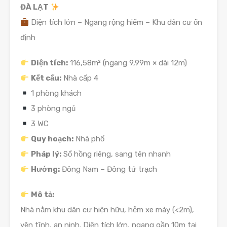
ĐÀ LẠT
Diện tích lớn – Ngang rộng hiếm – Khu dân cư ổn
định
Diện tích:
116,58m² (ngang 9,99m × dài 12m)
Kết cấu:
Nhà cấp 4
1 phòng khách
3 phòng ngủ
3 WC
Quy hoạch:
Nhà phố
Pháp lý:
Sổ hồng riêng, sang tên nhanh
Hướng:
Đông Nam – Đông tứ trạch
Mô tả:
Nhà nằm khu dân cư hiện hữu, hẻm xe máy (<2m),
yên tĩnh, an ninh. Diện tích lớn, ngang gần 10m tại