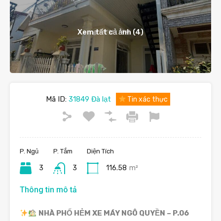
Xem tất cả ảnh (4)
Mã ID:
31849 Đà lạt
Tin xác thực
P. Ngủ
P. Tắm
Diện Tích
3
3
116.58
m²
Thông tin mô tả
NHÀ PHỐ HẺM XE MÁY NGÔ QUYỀN – P.06