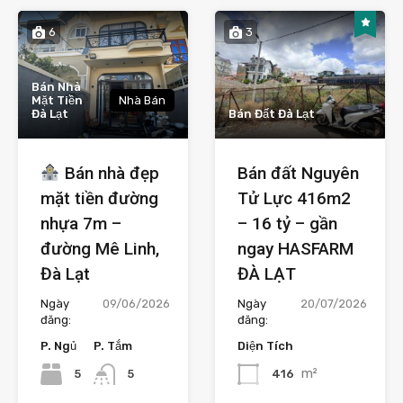
6
3
Bán Nhà
Mặt Tiền
Nhà Bán
Đà Lạt
Bán Đất Đà Lạt
Bán nhà đẹp
Bán đất Nguyên
mặt tiền đường
Tử Lực 416m2
nhựa 7m –
– 16 tỷ – gần
đường Mê Linh,
ngay HASFARM
Đà Lạt
ĐÀ LẠT
Ngày
09/06/2026
Ngày
20/07/2026
đăng:
đăng:
P. Ngủ
P. Tắm
Diện Tích
m²
5
416
5