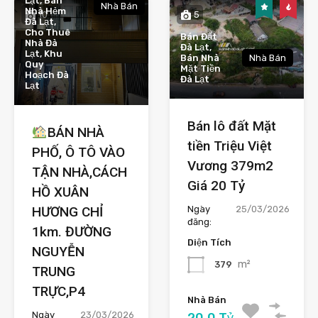
Lạt, Bán
Nhà Bán
Nhà Hẻm
10
5
Đà Lạt,
Cho Thuê
Bán Đất
Nhà Đà
Đà Lạt,
Lạt, Khu
Bán Nhà
Nhà Bán
Quy
Mặt Tiền
Hoạch Đà
Đà Lạt
Lạt
Bán lô đất Mặt
BÁN NHÀ
tiền Triệu Việt
PHỐ, Ô TÔ VÀO
Vương 379m2
TẬN NHÀ,CÁCH
Giá 20 Tỷ
HỒ XUÂN
Ngày
25/03/2026
HƯƠNG CHỈ
đăng:
1km. ĐƯỜNG
Diện Tích
NGUYỄN
m²
379
TRUNG
TRỰC,P4
Nhà Bán
Ngày
23/03/2026