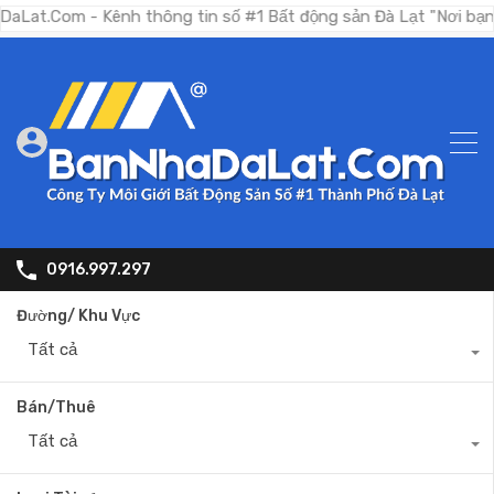
om - Kênh thông tin số #1 Bất động sản Đà Lạt "Nơi bạn tìm ki
0916.997.297
Đường/ Khu Vực
Tất cả
Bán/Thuê
Tất cả