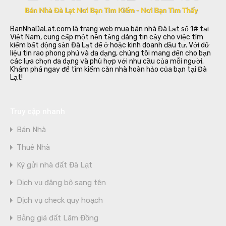
BanNhaDaLat.com là trang web mua bán nhà Đà Lạt số 1# tại
Việt Nam, cung cấp một nền tảng đáng tin cậy cho việc tìm
kiếm bất động sản Đà Lạt để ở hoặc kinh doanh đầu tư. Với dữ
liệu tin rao phong phú và đa dạng, chúng tôi mang đến cho bạn
các lựa chọn đa dạng và phù hợp với nhu cầu của mỗi người.
Khám phá ngay để tìm kiếm căn nhà hoàn hảo của bạn tại Đà
Lạt!
Truy cập nhanh
Bán Nhà
Thuê Nhà
Ký gửi nhà đất Đà Lạt
Dịch vụ đăng bộ sang tên
Dịch vụ check quy hoạch
Bảng giá đất Lâm Đồng