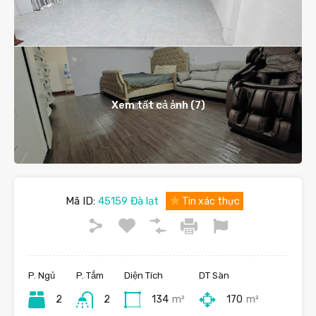
Xem tất cả ảnh (7)
Mã ID:
45159 Đà lạt
Tin xác thực
P. Ngủ
P. Tắm
Diện Tích
DT Sàn
2
2
134
m²
170
m²