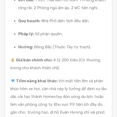
Kết cấu:
1 trệt, 1 lầu kiên cố. Gồm: 1 Phòng khách
rộng rãi, 2 Phòng ngủ ấm áp, 2 WC tiện nghi.
Quy hoạch:
Nhà Phố diện tích đều đặn.
Pháp lý:
Sổ phân quyền.
Hướng:
Đông Bắc (Thuộc Tây tứ trạch).
Giá bán chính chủ:
4 tỷ 200 triệu (Có thương
lượng cho khách thiện chí).
Tiềm năng khai thác:
Với mặt tiền 8m và phân
khúc hẻm xe hơi, căn nhà này lý tưởng để định cư lâu
dài, cải tạo thành Homestay đón sóng du lịch, hoặc
làm văn phòng công ty. Khu vực P.9 tiện ích đầy đủ,
gần chợ, trường học, đi hồ Xuân Hương chỉ vài phút.