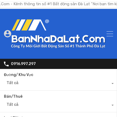
h thông tin số #1 Bất động sản Đà Lạt "Nơi bạn tìm kiếm bất 
0916.997.297
Đường/ Khu Vực
Tất cả
Bán/Thuê
Tất cả