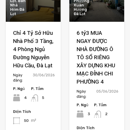
Lạt, Bán
Phường
Nhà
Xuân
Hẻm Đà
Hương
Lạt
Đà Lạt
Chỉ 4 Tỷ Sở Hữu
6 tỷ3 MUA
Nhà Phố 3 Tầng,
NGAY ĐƯỢC
4 Phòng Ngủ
NHÀ ĐƯỜNG Ô
Đường Nguyễn
TÔ SỔ RIÊNG
Hữu Cầu, Đà Lạt
XÂY DỰNG KHU
MẠC ĐỈNH CHI
Ngày
30/06/2026
đăng:
PHƯỜNG 4
P. Ngủ
P. Tắm
Ngày
05/06/2026
đăng:
4
5
P. Ngủ
P. Tắm
Diện Tích
3
2
m²
50
Diện Tích