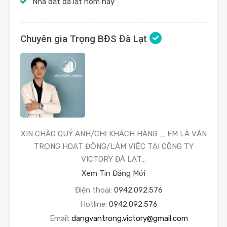
Nhà đất đà lạt hôm nay
Chuyên gia Trọng BĐS Đà Lạt
XIN CHÀO QUÝ ANH/CHỊ KHÁCH HÀNG _ EM LÀ VĂN
TRỌNG HOẠT ĐỘNG/LÀM VIỆC TẠI CÔNG TY
VICTORY ĐÀ LẠT…
Xem Tin Đăng Mới
Điện thoại:
0942.092.576
Hotline:
0942.092.576
Email:
dangvantrong.victory@gmail.com