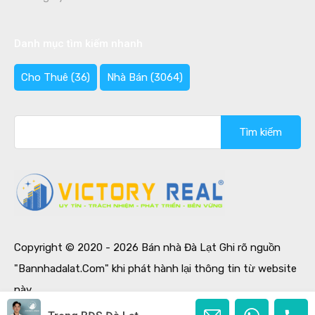
Danh mục tìm kiếm nhanh
Cho Thuê
(36)
Nhà Bán
(3064)
Tìm
kiếm
cho:
Copyright © 2020 - 2026 Bán nhà Đà Lạt Ghi rõ nguồn
"Bannhadalat.Com" khi phát hành lại thông tin từ website
này.
Designed by
Ban Nha Da Lat