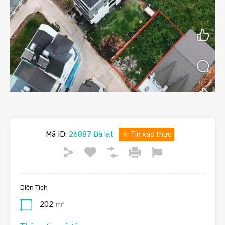
Mã ID:
26887 Đà lạt
Tin xác thực
Diện Tích
202
m²