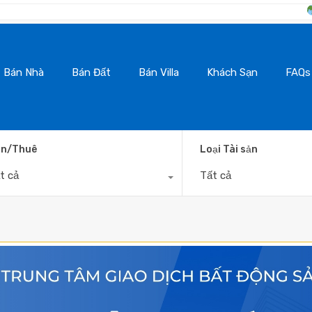
BanNhaDaLat.C
Bán Nhà
Bán Đất
Bán Villa
Khách Sạn
FAQs
n/Thuê
Loại Tài sản
t cả
Tất cả