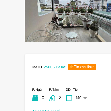
Mã ID:
26885 Đà lạt
Tin xác thực
P. Ngủ
P. Tắm
Diện Tích
3
2
140
m²