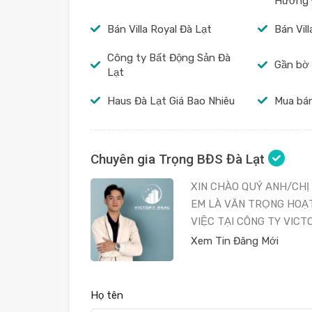
Hương 
Bán Villa Royal Đà Lạt
Bán Vil
Công ty Bất Động Sản Đà
Gần bờ
Lạt
Haus Đà Lạt Giá Bao Nhiêu
Mua bán
Chuyên gia Trọng BĐS Đà Lạt
XIN CHÀO QUÝ ANH/CHỊ
EM LÀ VĂN TRỌNG HOẠ
VIỆC TẠI CÔNG TY VICT
Xem Tin Đăng Mới
Họ tên