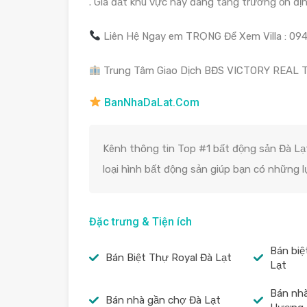
. Giá đất khu vực này đang tăng trưởng ổn địn
Liên Hệ Ngay em TRỌNG Để Xem Villa : 0
Trung Tâm Giao Dịch BĐS VICTORY REAL 
BanNhaDaLat.Com
Kênh thông tin Top #1 bất động sản Đà Lạt
loại hình bất động sản giúp bạn có những 
Đặc trưng & Tiện ích
Bán biệ
Bán Biệt Thự Royal Đà Lạt
Lạt
Bán nh
Bán nhà gần chợ Đà Lạt