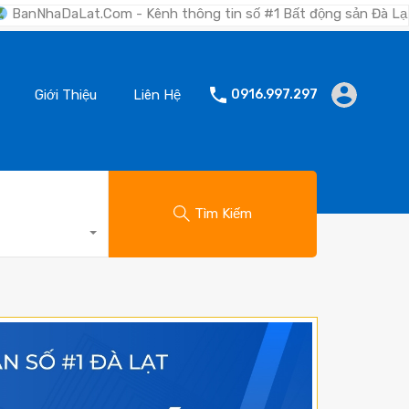
om - Kênh thông tin số #1 Bất động sản Đà Lạt "Nơi bạn tìm ki
Giới Thiệu
Liên Hệ
0916.997.297
Tìm Kiếm