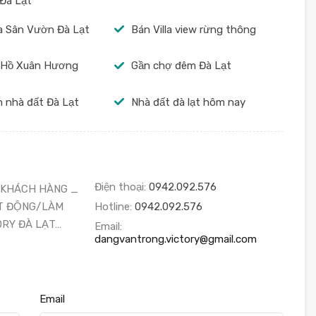
Đà Lạt
la Sân Vườn Đà Lạt
Bán Villa view rừng thông
 Hồ Xuân Hương
Gần chợ đêm Đà Lạt
 nhà đất Đà Lạt
Nhà đất đà lạt hôm nay
Điện thoại:
0942.092.576
 KHÁCH HÀNG _
T ĐỘNG/LÀM
Hotline:
0942.092.576
ORY ĐÀ LẠT…
Email:
dangvantrong.victory@gmail.com
Email