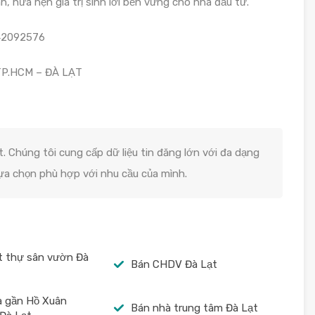
h, hứa hẹn giá trị sinh lời bền vững cho nhà đầu tư.
942092576
TP.HCM – ĐÀ LẠT
. Chúng tôi cung cấp dữ liệu tin đăng lớn với đa dạng
lựa chọn phù hợp với nhu cầu của mình.
t thự sân vườn Đà
Bán CHDV Đà Lạt
à gần Hồ Xuân
Bán nhà trung tâm Đà Lạt