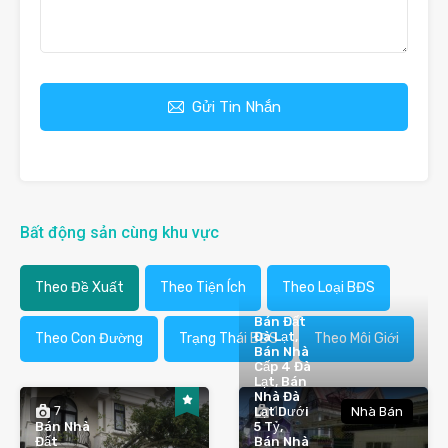
Gửi Tin Nhắn
Bất động sản cùng khu vực
Theo Đề Xuất
Theo Tiện Ích
Theo Loại BĐS
Bán Đất
Đà Lạt,
Theo Con Đường
Trạng Thái BĐS
Theo Môi Giới
Bán Nhà
Cấp 4 Đà
Lạt, Bán
Nhà Đà
7
1
Lạt Dưới
Nhà Bán
Bán Nhà
5 Tỷ,
Đất
Bán Nhà