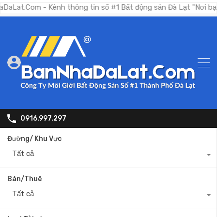
om - Kênh thông tin số #1 Bất động sản Đà Lạt "Nơi bạn tìm ki
0916.997.297
Đường/ Khu Vực
Tất cả
Bán/Thuê
Tất cả