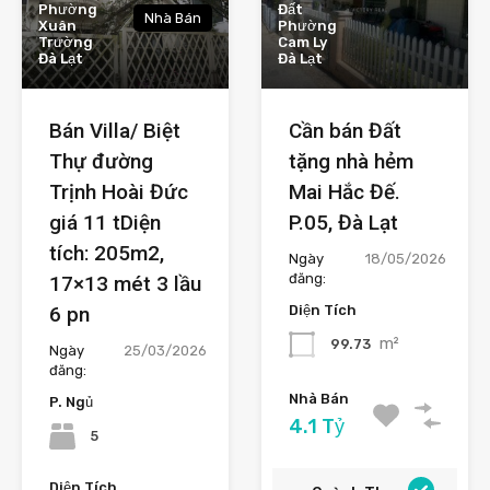
Phường
Đất
Nhà Bán
Xuân
Phường
Trường
Cam Ly
Đà Lạt
Đà Lạt
Bán Villa/ Biệt
Cần bán Đất
Thự đường
tặng nhà hẻm
Trịnh Hoài Đức
Mai Hắc Đế.
giá 11 tDiện
P.05, Đà Lạt
tích: 205m2,
Ngày
18/05/2026
đăng:
17×13 mét 3 lầu
6 pn
Diện Tích
m²
99.73
Ngày
25/03/2026
đăng:
Nhà Bán
P. Ngủ
4.1 Tỷ
5
Diện Tích