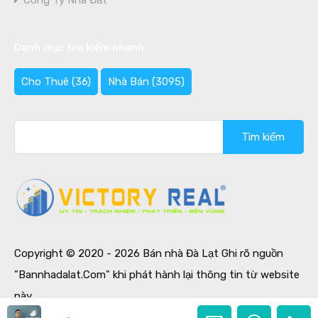
Công Ty Nhà Đất
Danh mục tìm kiếm nhanh
Cho Thuê
(36)
Nhà Bán
(3095)
Tìm
kiếm
cho:
Copyright © 2020 - 2026 Bán nhà Đà Lạt Ghi rõ nguồn
"Bannhadalat.Com" khi phát hành lại thông tin từ website
này.
Designed by
Ban Nha Da Lat