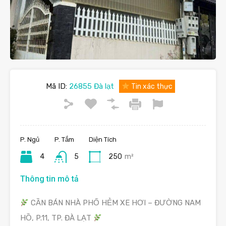
Mã ID:
26855 Đà lạt
Tin xác thực
P. Ngủ
P. Tắm
Diện Tích
4
5
250
m²
Thông tin mô tả
CẦN BÁN NHÀ PHỐ HẺM XE HƠI – ĐƯỜNG NAM
HỒ, P.11, TP. ĐÀ LẠT