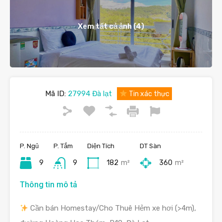
Xem tất cả ảnh (4)
Mã ID:
27994 Đà lạt
Tin xác thực
P. Ngủ
P. Tắm
Diện Tích
DT Sàn
9
9
182
m²
360
m²
Thông tin mô tả
Cần bán Homestay/Cho Thuê Hẻm xe hơi (>4m),