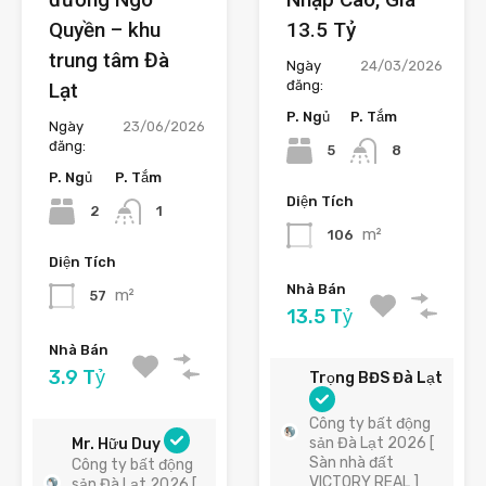
Quyền – khu
13.5 Tỷ
trung tâm Đà
Ngày
24/03/2026
đăng:
Lạt
P. Ngủ
P. Tắm
Ngày
23/06/2026
đăng:
5
8
P. Ngủ
P. Tắm
Diện Tích
2
1
m²
106
Diện Tích
Nhà Bán
m²
57
13.5 Tỷ
Nhà Bán
3.9 Tỷ
Trọng BĐS Đà Lạt
Công ty bất động
sản Đà Lạt 2026 [
Mr. Hữu Duy
Sàn nhà đất
Công ty bất động
VICTORY REAL ]
sản Đà Lạt 2026 [