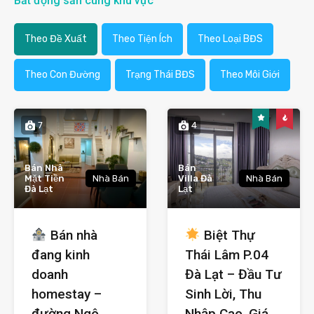
Bất động sản cùng khu vực
Theo Đề Xuất
Theo Tiện Ích
Theo Loại BĐS
Theo Con Đường
Trạng Thái BĐS
Theo Môi Giới
7
4
Bán Nhà
Bán
Mặt Tiền
Nhà Bán
Villa Đà
Nhà Bán
Đà Lạt
Lạt
Bán nhà
Biệt Thự
đang kinh
Thái Lâm P.04
doanh
Đà Lạt – Đầu Tư
homestay –
Sinh Lời, Thu
đường Ngô
Nhập Cao, Giá