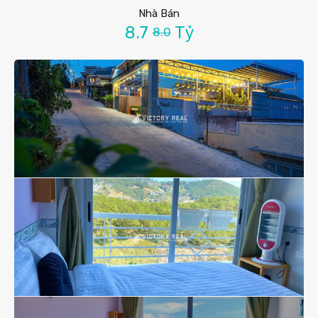
Nhà Bán
8.7
Tỷ
8.0