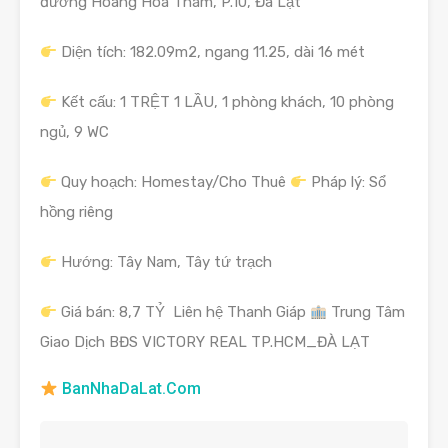
đường Hoàng Hoa Thám, P.10, Đà Lạt
Diện tích: 182.09m2, ngang 11.25, dài 16 mét
Kết cấu: 1 TRỆT 1 LẦU, 1 phòng khách, 10 phòng
ngủ, 9 WC
Quy hoạch: Homestay/Cho Thuê
Pháp lý: Sổ
hồng riêng
Hướng: Tây Nam, Tây tứ trạch
Giá bán: 8,7 TỶ
Liên hệ Thanh Giáp
Trung Tâm
Giao Dịch BĐS VICTORY REAL TP.HCM_ĐÀ LẠT
BanNhaDaLat.Com