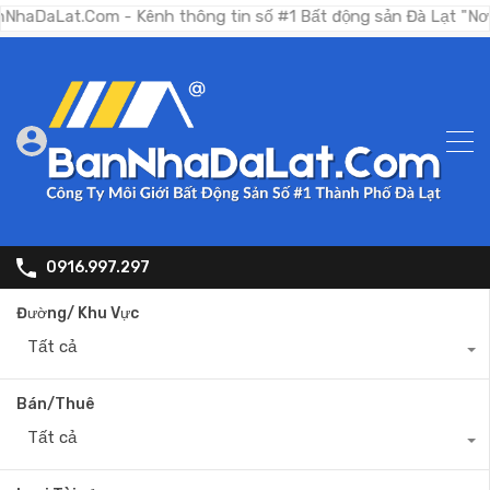
t.Com - Kênh thông tin số #1 Bất động sản Đà Lạt "Nơi bạn tìm
0916.997.297
Đường/ Khu Vực
Tất cả
Bán/Thuê
Tất cả