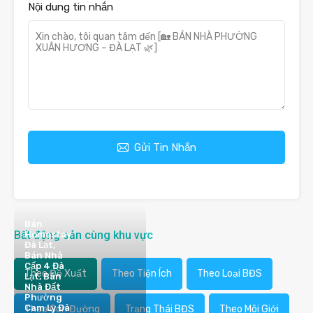
Nội dung tin nhắn
Gửi Tin Nhắn
Bán
Bất động sản cùng khu vực
Homestay
Đà Lạt,
Bán Nhà
Cấp 4 Đà
Theo Đề Xuất
Theo Tiện Ích
Theo Loại BĐS
Lạt, Bán
Nhà Đất
Phường
Cam Ly Đà
Theo Con Đường
Trạng Thái BĐS
Theo Môi Giới