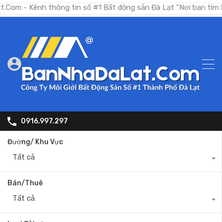
Kênh thông tin số #1 Bất động sản Đà Lạt "Nơi bạn tìm kiếm bấ
0916.997.297
Đường/ Khu Vực
Tất cả
Bán/Thuê
Tất cả