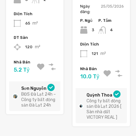
Ngày
25/05/2026
đăng:
Diện Tích
P. Ngủ
P. Tắm
m²
65
3
4
DT Sàn
Diện Tích
m²
120
m²
121
Nhà Bán
5.2 Tỷ
Nhà Bán
10.0 Tỷ
Sơn Nguyễn
BĐS Đà Lạt 24h –
Quỳnh Thoa
Công ty bất động
Công ty bất động
sản Đà Lạt 24h
sản Đà Lạt 2026 [
Sàn nhà đất
VICTORY REAL ]