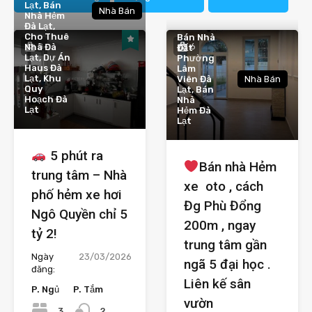
Lạt, Bán
Nhà Bán
Nhà Hẻm
Đà Lạt,
Cho Thuê
Bán Nhà
8
6
Nhà Đà
Đất
Lạt, Dự Án
Phường
Haus Đà
Lâm
Lạt, Khu
Viên Đà
Nhà Bán
Quy
Lạt, Bán
Hoạch Đà
Nhà
Lạt
Hẻm Đà
Lạt
5 phút ra
Bán nhà Hẻm
trung tâm – Nhà
xe oto , cách
phố hẻm xe hơi
Đg Phù Đổng
Ngô Quyền chỉ 5
200m , ngay
tỷ 2!
trung tâm gần
Ngày
23/03/2026
ngã 5 đại học .
đăng:
Liên kế sân
P. Ngủ
P. Tắm
vườn
3
2