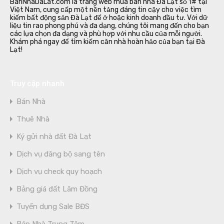
BanNhaDaLat.com là trang web mua bán nhà Đà Lạt số 1# tại
Việt Nam, cung cấp một nền tảng đáng tin cậy cho việc tìm
kiếm bất động sản Đà Lạt để ở hoặc kinh doanh đầu tư. Với dữ
liệu tin rao phong phú và đa dạng, chúng tôi mang đến cho bạn
các lựa chọn đa dạng và phù hợp với nhu cầu của mỗi người.
Khám phá ngay để tìm kiếm căn nhà hoàn hảo của bạn tại Đà
Lạt!
Truy cập nhanh
Bán Nhà
Thuê Nhà
Ký gửi nhà đất Đà Lạt
Dịch vụ đăng bộ sang tên
Dịch vụ check quy hoạch
Bảng giá đất Lâm Đồng
Tuyển dụng Sale BĐS