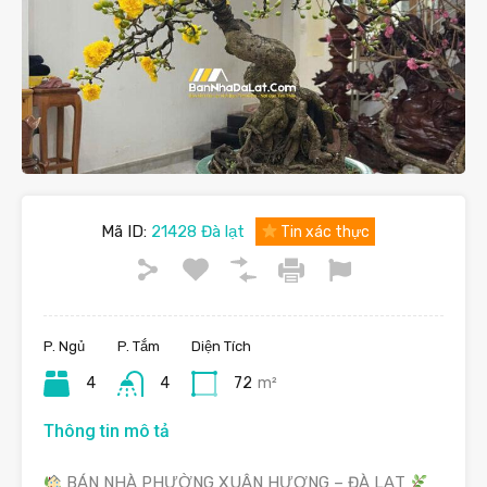
Mã ID:
21428 Đà lạt
Tin xác thực
P. Ngủ
P. Tắm
Diện Tích
4
4
72
m²
Thông tin mô tả
BÁN NHÀ PHƯỜNG XUÂN HƯƠNG – ĐÀ LẠT