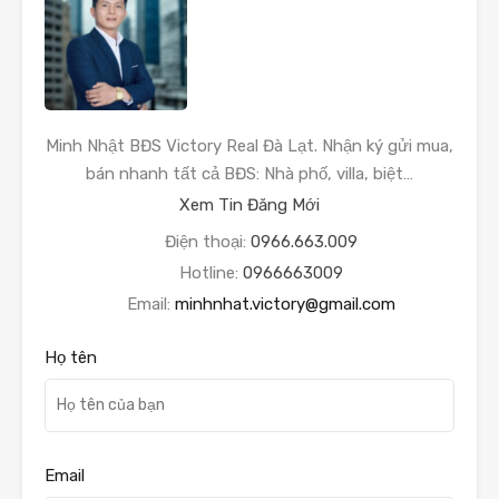
Minh Nhật BĐS Victory Real Đà Lạt. Nhận ký gửi mua,
bán nhanh tất cả BĐS: Nhà phố, villa, biệt…
Xem Tin Đăng Mới
Điện thoại:
0966.663.009
Hotline:
0966663009
Email:
minhnhat.victory@gmail.com
Họ tên
Email