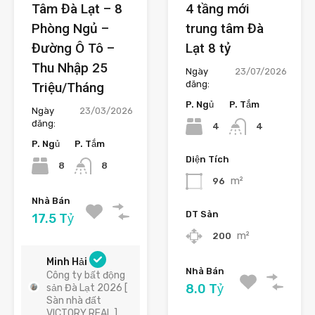
Tâm Đà Lạt – 8
4 tầng mới
Phòng Ngủ –
trung tâm Đà
Đường Ô Tô –
Lạt 8 tỷ
Thu Nhập 25
Ngày
23/07/2026
đăng:
Triệu/Tháng
P. Ngủ
P. Tắm
Ngày
23/03/2026
đăng:
4
4
P. Ngủ
P. Tắm
Diện Tích
8
8
m²
96
Nhà Bán
DT Sàn
17.5 Tỷ
m²
200
Minh Hải
Nhà Bán
Công ty bất động
8.0 Tỷ
sản Đà Lạt 2026 [
Sàn nhà đất
VICTORY REAL ]