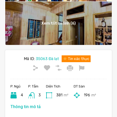
Xem tất cả ảnh (6)
Mã ID:
35063 Đà lạt
Tin xác thực
P. Ngủ
P. Tắm
Diện Tích
DT Sàn
4
3
381
m²
196
m²
Thông tin mô tả