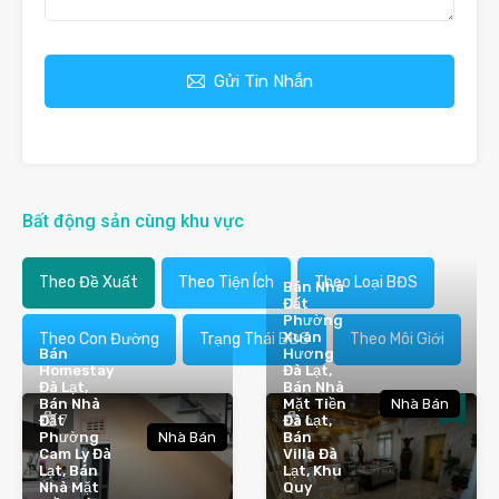
Gửi Tin Nhắn
Bất động sản cùng khu vực
Theo Đề Xuất
Theo Tiện Ích
Theo Loại BĐS
Bán Nhà
Đất
Phường
Xuân
Theo Con Đường
Trạng Thái BĐS
Theo Môi Giới
Bán
Hương
Homestay
Đà Lạt,
Đà Lạt,
Bán Nhà
Bán Nhà
Mặt Tiền
Nhà Bán
7
6
Đất
Đà Lạt,
Phường
Nhà Bán
Bán
Cam Ly Đà
Villa Đà
Lạt, Bán
Lạt, Khu
Nhà Mặt
Quy