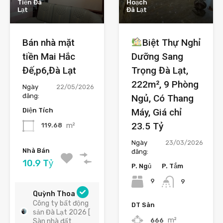
Tiền Đà
Hoạch
Lạt
Đà Lạt
Bán nhà mặt
Biệt Thự Nghỉ
tiền Mai Hắc
Dưỡng Sang
Đế,p6,Đà Lạt
Trọng Đà Lạt,
222m², 9 Phòng
Ngày
22/05/2026
đăng:
Ngủ, Có Thang
Diện Tích
Máy, Giá chỉ
23.5 Tỷ
m²
119.68
Ngày
23/03/2026
Nhà Bán
đăng:
10.9 Tỷ
P. Ngủ
P. Tắm
9
9
Quỳnh Thoa
Công ty bất động
DT Sàn
sản Đà Lạt 2026 [
m²
666
Sàn nhà đất