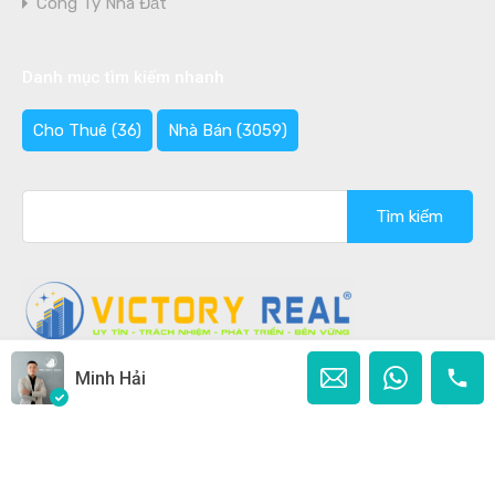
Công Ty Nhà Đất
Danh mục tìm kiếm nhanh
Cho Thuê
(36)
Nhà Bán
(3059)
Tìm
kiếm
cho:
Minh Hải
Copyright © 2020 - 2026 Bán nhà Đà Lạt Ghi rõ nguồn
"Bannhadalat.Com" khi phát hành lại thông tin từ website
này.