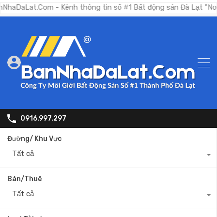
t.Com - Kênh thông tin số #1 Bất động sản Đà Lạt "Nơi bạn tìm
0916.997.297
Đường/ Khu Vực
Tất cả
Bán/Thuê
Tất cả