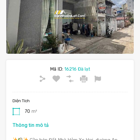
Mã ID:
16216 Đà lạt
Diện Tích
70
m²
Thông tin mô tả
Cần bán Đất Nhà Hẻm Xe Hơi, đường An