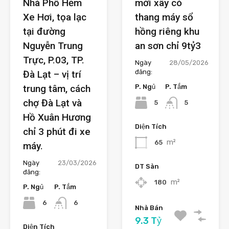
Nhà Phố Hẻm
mới xây có
Xe Hơi, tọa lạc
thang máy sổ
tại đường
hồng riêng khu
Nguyễn Trung
an sơn chỉ 9tỷ3
Trực, P.03, TP.
Ngày
28/05/2026
đăng:
Đà Lạt – vị trí
trung tâm, cách
P. Ngủ
P. Tắm
chợ Đà Lạt và
5
5
Hồ Xuân Hương
Diện Tích
chỉ 3 phút đi xe
m²
65
máy.
Ngày
23/03/2026
DT Sàn
đăng:
m²
180
P. Ngủ
P. Tắm
6
6
Nhà Bán
9.3 Tỷ
Diện Tích