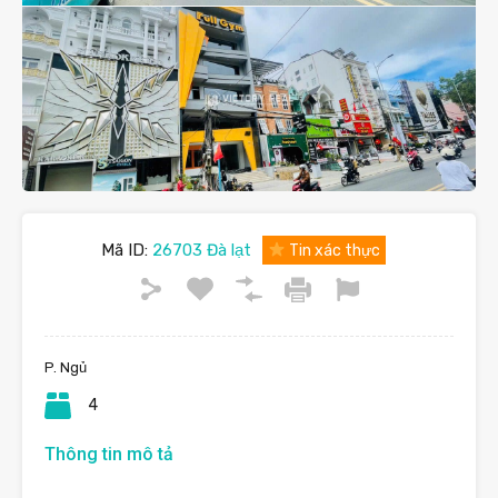
Mã ID:
26703 Đà lạt
Tin xác thực
P. Ngủ
4
Thông tin mô tả