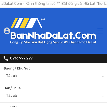
om - Kênh thông tin số #1 Bất động sản Đà Lạt "Nơi bạn tìm ki
0916.997.297
Đường/ Khu Vực
Tất cả
Bán/Thuê
Tất cả