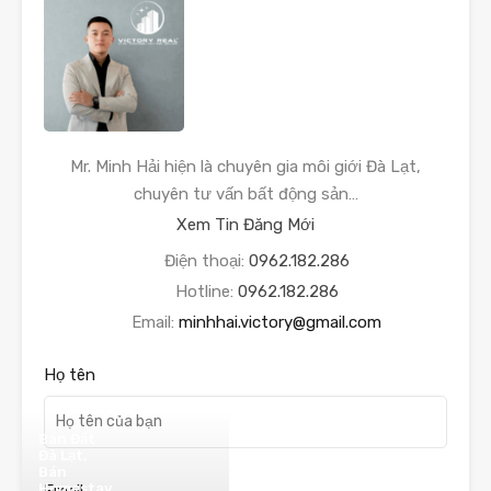
Mr. Minh Hải hiện là chuyên gia môi giới Đà Lạt,
chuyên tư vấn bất động sản…
Xem Tin Đăng Mới
Điện thoại:
0962.182.286
Hotline:
0962.182.286
Email:
minhhai.victory@gmail.com
Họ tên
Bán Đất
Đà Lạt,
Bán
Homestay