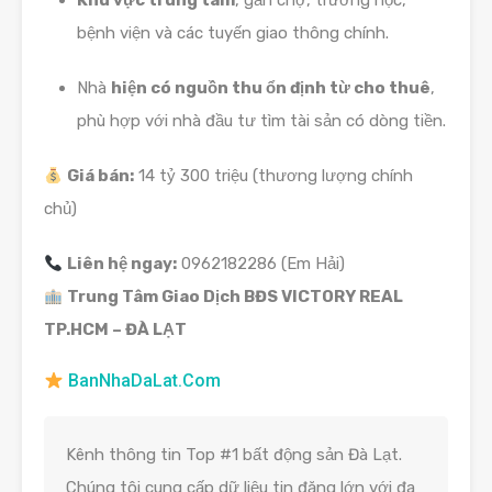
Khu vực trung tâm
, gần chợ, trường học,
bệnh viện và các tuyến giao thông chính.
Nhà
hiện có nguồn thu ổn định từ cho thuê
,
phù hợp với nhà đầu tư tìm tài sản có dòng tiền.
Giá bán:
14 tỷ 300 triệu (thương lượng chính
chủ)
Liên hệ ngay:
0962182286 (Em Hải)
Trung Tâm Giao Dịch BĐS VICTORY REAL
TP.HCM – ĐÀ LẠT
BanNhaDaLat.Com
Kênh thông tin Top #1 bất động sản Đà Lạt.
Chúng tôi cung cấp dữ liệu tin đăng lớn với đa