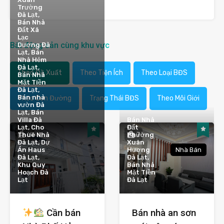
Trường
Đà Lạt,
Bán Nhà
Đất Xã
Lạc
Bất động sản cùng khu vực
Dương Đà
Lạt, Bán
Nhà Hẻm
Đà Lạt,
Theo Đề Xuất
Theo Tiện Ích
Theo Loại BĐS
Bán Nhà
Mặt Tiền
Đà Lạt,
Bán nhà
Theo Con Đường
Trạng Thái BĐS
Theo Môi Giới
vườn Đà
Lạt, Bán
Villa Đà
Bán Nhà
Lạt, Cho
Đất
11
7
Thuê Nhà
Phường
Đà Lạt, Dự
Xuân
Án Haus
Hương
Nhà Bán
Đà Lạt,
Đà Lạt,
Khu Quy
Bán Nhà
Hoạch Đà
Mặt Tiền
Lạt
Đà Lạt
Cần bán
Bán nhà an sơn