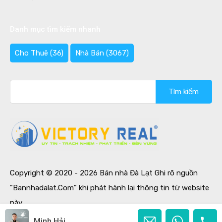
Danh mục tìm kiếm nhanh
Cho Thuê
(36)
Nhà Bán
(3067)
Tìm
kiếm
cho:
Copyright © 2020 - 2026 Bán nhà Đà Lạt Ghi rõ nguồn
"Bannhadalat.Com" khi phát hành lại thông tin từ website
này.
Designed by
Ban Nha Da Lat
Minh Hải