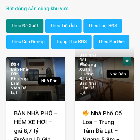
Bất động sản cùng khu vực
Theo Đề Xuất
Theo Tiện Ích
Theo Loại BĐS
Theo Con Đường
Trạng Thái BĐS
Theo Môi Giới
Bán Nhà
Đất
4
4
Phường
Bán Nhà
Xuân
Đất
Hương
Nhà Bán
Phường
Đà Lạt,
Nhà Bán
Lâm
Bán Nhà
Viên Đà
Hẻm Đà
Lạt
Lạt
BÁN NHÀ PHỐ –
Nhà Phố Cổ
HẺM XE HƠI –
Loa – Trung
giá 8,7 tỷ
Tâm Đà Lạt –
Đường Lữ Gia
Ngang 5.8m –