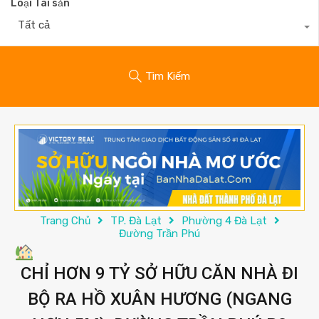
Loại Tài sản
Tất cả
Tìm Kiếm
Trang Chủ
TP. Đà Lạt
Phường 4 Đà Lạt
Đường Trần Phú
CHỈ HƠN 9 TỶ SỞ HỮU CĂN NHÀ ĐI
BỘ RA HỒ XUÂN HƯƠNG (NGANG