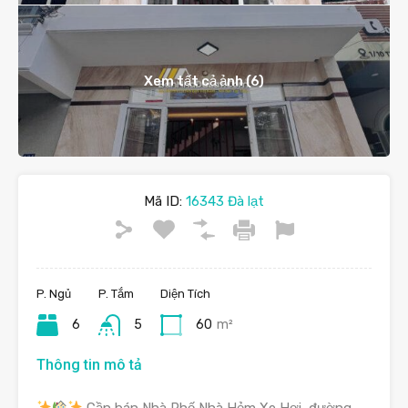
Xem tất cả ảnh (6)
Mã ID:
16343 Đà lạt
P. Ngủ
P. Tắm
Diện Tích
6
5
60
m²
Thông tin mô tả
Cần bán Nhà Phố Nhà Hẻm Xe Hơi, đường