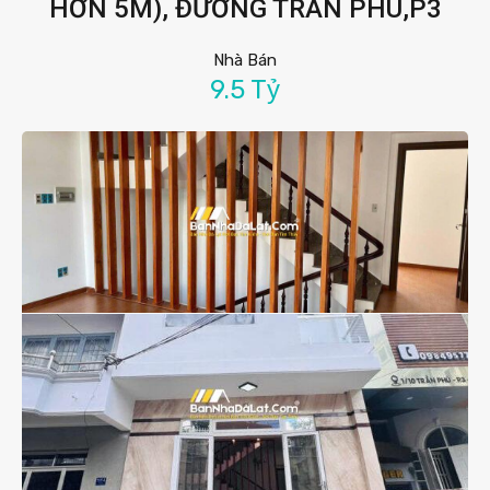
HƠN 5M), ĐƯỜNG TRẦN PHÚ,P3
Nhà Bán
9.5 Tỷ