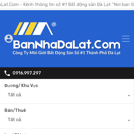
- Kênh thông tin số #1 Bất động sản Đà Lạt "Nơi bạn tìm kiếm 
0916.997.297
Đường/ Khu Vực
Tất cả
Bán/Thuê
Tất cả