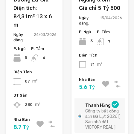
Diện tích:
Giá chỉ 5 Tỷ 600
84,31m² 13 x 6
Ngày
13/04/2026
đăng:
m
P. Ngủ
P. Tắm
Ngày
24/03/2026
đăng:
3
1
P. Ngủ
P. Tắm
Diện Tích
5
4
m²
71
Diện Tích
Nhà Bán
m²
87
5.6 Tỷ
DT Sàn
m²
230
Thanh Hằng
Công ty bất động
sản Đà Lạt 2026 [
Nhà Bán
Sàn nhà đất
8.7 Tỷ
VICTORY REAL ]