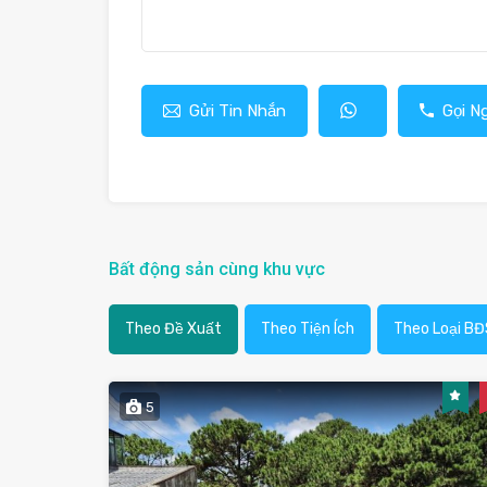
Gửi Tin Nhắn
Gọi N
Bất động sản cùng khu vực
Theo Đề Xuất
Theo Tiện Ích
Theo Loại BĐ
5