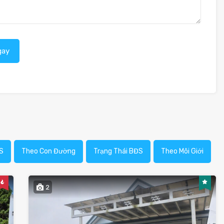
gay
S
Theo Con Đường
Trạng Thái BĐS
Theo Môi Giới
2