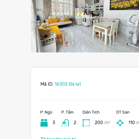
Mã ID:
16302 Đà lạt
P. Ngủ
P. Tắm
Diện Tích
DT Sàn
3
2
200
m²
110