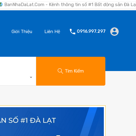
Com - Kênh thông tin số #1 Bất động sản Đà Lạt "Nơi bạn tìm k
Giới Thiệu
Liên Hệ
0916.997.297
Tìm Kiếm