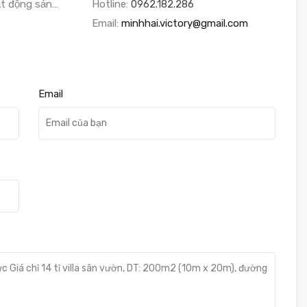
ất động sản…
Hotline:
0962.182.286
Email:
minhhai.victory@gmail.com
Email