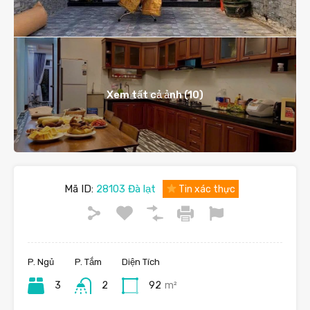
Xem tất cả ảnh (10)
Mã ID:
28103 Đà lạt
Tin xác thực
P. Ngủ
P. Tắm
Diện Tích
3
2
92
m²