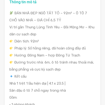
Thông tin mô tả
BÁN NHÀ ĐẸP NGÔ TẤT TỐ – 92m² – Ô TÔ 7
CHỖ VÀO NHÀ – GIÁ CHỈ 6,5 TỶ
Vị trí gần Thung Lũng Tình Yêu – Đồi Mộng Mơ – Khu
dân cư sạch đẹp
Diện tích: 92m²
Pháp lý: Sổ hồng riêng, đã hoàn công đầy đủ
Hướng: Đông Nam – hợp Đông Tứ Trạch
Đường trước nhà: 6m, ô tô tránh nhau thoải mái,
bằng phẳng và cực kỳ sạch đẹp
Kết cấu
Nhà 1 trệt 1 lầu hiện đại | 4.1 x 23.5 |
Sân đậu ô tô 7 chỗ ngay trong nhà
Gồm:
• 1 phòng khách