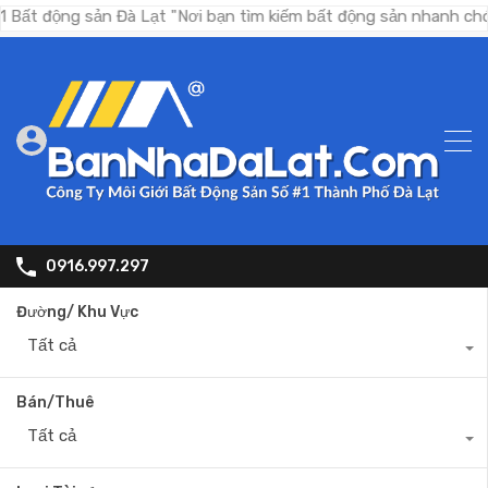
g sản Đà Lạt "Nơi bạn tìm kiếm bất động sản nhanh chóng, Nơi 
0916.997.297
Đường/ Khu Vực
Tất cả
Bán/Thuê
Tất cả