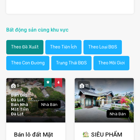
Bất động sản cùng khu vực
Theo Đề Xuất
Theo Tiện Ích
Theo Loại BĐS
Theo Con Đường
Trạng Thái BĐS
Theo Môi Giới
5
11
Bán Đất
Đà Lạt,
Bán Nhà
Nhà Bán
Mặt Tiền
Đà Lạt
Nhà Bán
Bán lô đất Mặt
SIÊU PHẨM