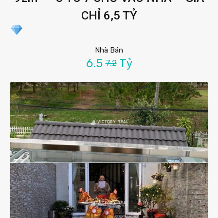
CHỈ 6,5 TỶ
Nhà Bán
6.5
Tỷ
7.2