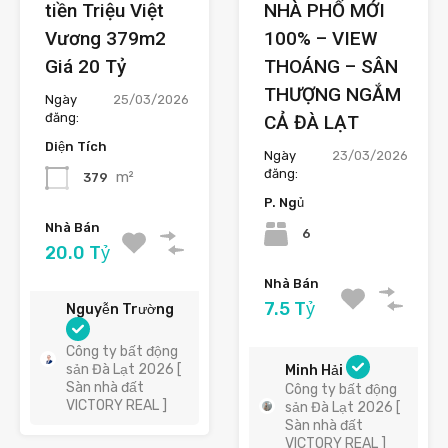
tiền Triệu Việt
NHÀ PHỐ MỚI
Vương 379m2
100% – VIEW
Giá 20 Tỷ
THOÁNG – SÂN
THƯỢNG NGẮM
Ngày
25/03/2026
đăng:
CẢ ĐÀ LẠT
Diện Tích
Ngày
23/03/2026
đăng:
m²
379
P. Ngủ
Nhà Bán
6
20.0 Tỷ
Nhà Bán
7.5 Tỷ
Nguyễn Trường
Công ty bất động
sản Đà Lạt 2026 [
Minh Hải
Sàn nhà đất
Công ty bất động
VICTORY REAL ]
sản Đà Lạt 2026 [
Sàn nhà đất
VICTORY REAL ]