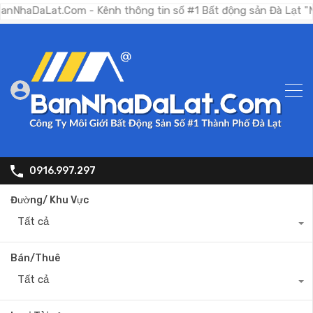
Lat.Com - Kênh thông tin số #1 Bất động sản Đà Lạt "Nơi bạn t
0916.997.297
Đường/ Khu Vực
Tất cả
Bán/Thuê
Tất cả