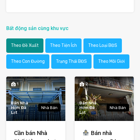
Bất động sản cùng khu vực
Theo Đề Xuất
Theo Tiện Ích
Theo Loại BĐS
Theo Con Đường
Trạng Thái BĐS
Theo Môi Giới
1
2
Bán Nhà
Bán Nhà
Hẻm Đà
Nhà Bán
Hẻm Đà
Nhà Bán
Lạt
Lạt
Cần bán Nhà
Bán nhà