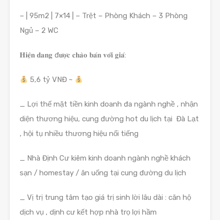
– | 95m2 | 7×14 | – Trệt – Phòng Khách – 3 Phòng
Ngủ – 2 WC
𝐇𝐢𝐞̣̂𝐧 𝐝𝐚𝐧𝐠 đ𝐮̛𝐨̛̣𝐜 𝐜𝐡𝐚̀𝐨 𝐛𝐚́𝐧 𝐯𝐨̛́𝐢 𝐠𝐢𝐚́:
5,6 tỷ VNĐ ~
_ Lợi thế mặt tiền kinh doanh đa ngành nghề , nhận
diện thương hiệu, cung đường hot du lịch tại Đà Lạt
, hội tụ nhiều thương hiệu nổi tiếng
_ Nhà Định Cư kiêm kinh doanh ngành nghề khách
sạn / homestay / ăn uống tại cung đường du lịch
_ Vị trị trung tâm tạo giá trị sinh lời lâu dài : căn hộ
dịch vụ , dịnh cư kết hợp nhà trọ lợi hầm