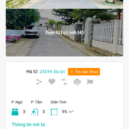
Xem tất cả ảnh (4)
Mã ID:
23596 Đà lạt
Tin xác thực
P. Ngủ
P. Tắm
Diện Tích
3
3
95
m²
Thông tin mô tả