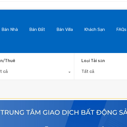
BanNhaDaLa
Bán Nhà
Bán Đất
Bán Villa
Khách Sạn
FAQs
n/Thuê
Loại Tài sản
t cả
Tất cả