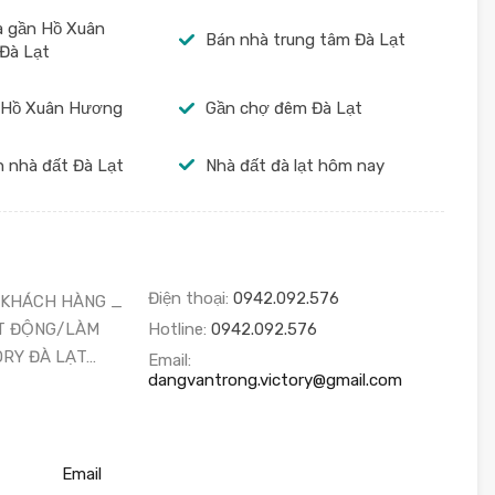
à gần Hồ Xuân
Bán nhà trung tâm Đà Lạt
Đà Lạt
 Hồ Xuân Hương
Gần chợ đêm Đà Lạt
 nhà đất Đà Lạt
Nhà đất đà lạt hôm nay
Điện thoại:
0942.092.576
 KHÁCH HÀNG _
T ĐỘNG/LÀM
Hotline:
0942.092.576
ORY ĐÀ LẠT…
Email:
dangvantrong.victory@gmail.com
Email