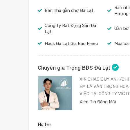
Bán nh
Bán nhà gần chợ Đà Lạt
Hương 
Công ty Bất Động Sản Đà
Gần bờ
Lạt
Haus Đà Lạt Giá Bao Nhiêu
Mua bán
Chuyên gia Trọng BĐS Đà Lạt
XIN CHÀO QUÝ ANH/CHỊ
EM LÀ VĂN TRỌNG HOẠ
VIỆC TẠI CÔNG TY VICT
Xem Tin Đăng Mới
Họ tên