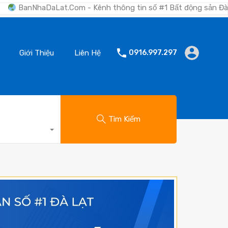
t.Com - Kênh thông tin số #1 Bất động sản Đà Lạt "Nơi bạn tìm
Giới Thiệu
Liên Hệ
0916.997.297
Tìm Kiếm