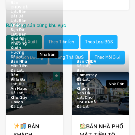
Bán
CHDV Đà
Lạt, Bán
Đất Đà
Lạt, Bán
Bất động sản cùng khu vực
Khách
Sạn Đà
Lạt, Bán
Nhà Đất
Theo Đề Xuất
Theo Tiện Ích
Theo Loại BĐS
Phường
Xuân
Hương
Nhà Bán
Đà Lạt,
Theo Con Đường
Trạng Thái BĐS
Theo Môi Giới
Bán Nhà
Bán CHDV
Mặt Tiền
Đà Lạt,
Đà Lạt,
Bán
Bán
Homestay
9
4
Villa Đà
Đà Lạt,
Lạt, Dự
Bán
Nhà Bán
Án Haus
Khách
Đà Lạt,
Sạn Đà
Khu Quy
Lạt, Cho
Hoạch
Thuê Nhà
Đà Lạt
Đà Lạt
BÁN
BÁN NHÀ PHỐ
KHÁCH
MẶT TIỀN TÔ