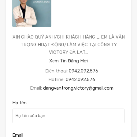
XIN CHÀO QUÝ ANH/CHỊ KHÁCH HÀNG _ EM LÀ VĂN
TRỌNG HOẠT ĐỘNG/LÀM VIỆC TẠI CÔNG TY
VICTORY ĐÀ LẠT…
Xem Tin Đăng Mới
Điện thoại:
0942.092.576
Hotline:
0942.092.576
Email:
dangvantrong.victory@gmail.com
Họ tên
Email