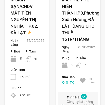
SẠN/CHDV
HIẾN
MẶT TIỀN
THÀNH,P3,Phường
NGUYỄN THỊ
Xuân Hương, ĐÀ
NGHĨA – P.02,
LẠT_ĐANG CHO
ĐÀ LẠT
THUÊ
16TR/THÁNG
Ngày
23/03/2026
đăng:
Ngày
25/03/2026
đăng:
P. Ngủ
P. Tắm
P. Ngủ
P. Tắm
11
11
5
5
Diện Tích
m²
86
Nhà Bán
9.0 Tỷ
DT Sàn
m²
250
Minh Hải
Công ty bất động