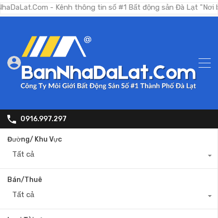
Com - Kênh thông tin số #1 Bất động sản Đà Lạt "Nơi bạn tìm 
0916.997.297
Đường/ Khu Vực
Tất cả
Bán/Thuê
Tất cả