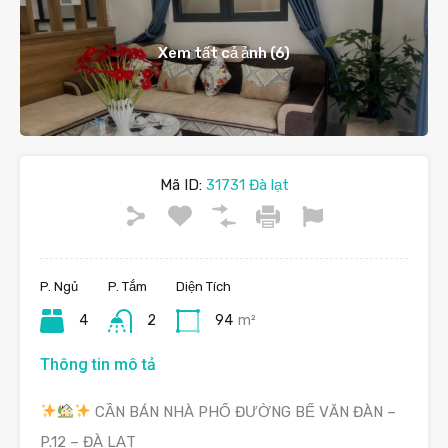
Xem tất cả ảnh (6)
Mã ID:
31731 Đà lạt
P. Ngủ
P. Tắm
Diện Tích
4
2
94
m²
Thông tin mô tả
CẦN BÁN NHÀ PHỐ ĐƯỜNG BẾ VĂN ĐÀN –
P.12 – ĐÀ LẠT