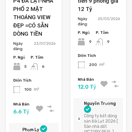
P4 ĐÀ LẠT-NHÀ
tiền 9 phòng giá
PHỐ 2 MẶT
12 Tỷ
THOÁNG VIEW
Ngày
25/03/2026
đăng:
ĐẸP =CÓ SẴN
DÒNG TIỀN
P. Ngủ
P. Tắm
9
9
Ngày
23/07/2026
đăng:
Diện Tích
P. Ngủ
P. Tắm
m²
200
5
6
Nhà Bán
Diện Tích
12.0 Tỷ
m²
100
Nguyễn Trường
Nhà Bán
6.6 Tỷ
Công ty bất động
sản Đà Lạt 2026 [
Sàn nhà đất
Phạm Ly
VICTORY REAL ]