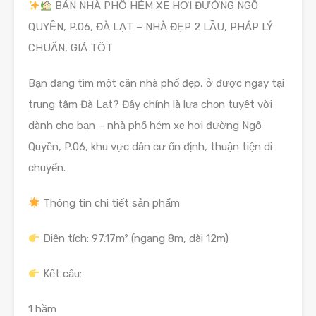
BÁN NHÀ PHỐ HẺM XE HƠI ĐƯỜNG NGÔ
QUYỀN, P.06, ĐÀ LẠT – NHÀ ĐẸP 2 LẦU, PHÁP LÝ
CHUẨN, GIÁ TỐT
Bạn đang tìm một căn nhà phố đẹp, ở được ngay tại
trung tâm Đà Lạt? Đây chính là lựa chọn tuyệt vời
dành cho bạn – nhà phố hẻm xe hơi đường Ngô
Quyền, P.06, khu vực dân cư ổn định, thuận tiện di
chuyển.
Thông tin chi tiết sản phẩm
Diện tích: 97.17m² (ngang 8m, dài 12m)
Kết cấu:
1 hầm