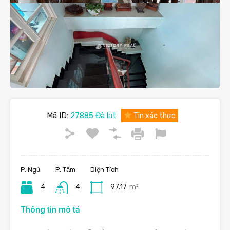
Mã ID:
27885 Đà lạt
Tin xác thực
P. Ngủ
P. Tắm
Diện Tích
4
4
97.17
m²
Thông tin mô tả