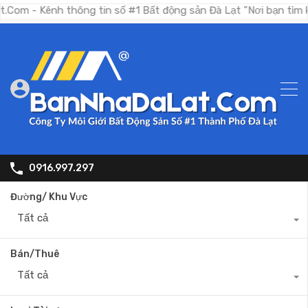
ênh thông tin số #1 Bất động sản Đà Lạt "Nơi bạn tìm kiếm bất
0916.997.297
Đường/ Khu Vực
Tất cả
Bán/Thuê
Tất cả