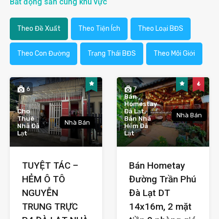
Bất động sản cùng khu vực
Theo Đề Xuất
Theo Tiện Ích
Theo Loại BĐS
Theo Con Đường
Trạng Thái BĐS
Theo Môi Giới
6
7
Bán
Homestay
Cho
Đà Lạt,
Nhà Bán
Thuê
Bán Nhà
Nhà Bán
Nhà Đà
Hẻm Đà
Lạt
Lạt
TUYỆT TÁC –
Bán Hometay
HẺM Ô TÔ
Đường Trần Phú
NGUYỄN
Đà Lạt DT
TRUNG TRỰC
14x16m, 2 mặt