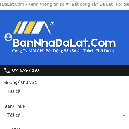
m - Kênh thông tin số #1 Bất động sản Đà Lạt "Nơi bạn tìm ki
0916.997.297
Đường/ Khu Vực
Tất cả
Bán/Thuê
Tất cả