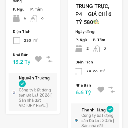
đăng:
TRUNG TRỰC,
P. Ngủ
P. Tắm
P4 – GIÁ CHỈ 6
6
6
TỶ 580
Ngày đăng:
Diện Tích
P. Ngủ
P. Tắm
m²
230
2
2
Nhà Bán
13.2 Tỷ
Diện Tích
m²
74.26
Nguyễn Trường
Nhà Bán
Công ty bất động
6.6 Tỷ
sản Đà Lạt 2026 [
Sàn nhà đất
VICTORY REAL ]
Thanh Hằng
Công ty bất động
sản Đà Lạt 2026 [
Sàn nhà đất