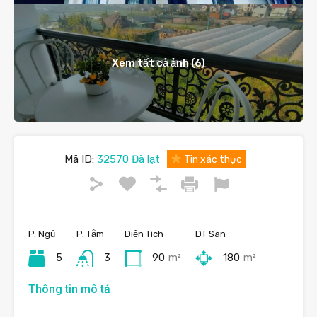
Xem tất cả ảnh (6)
Mã ID:
32570 Đà lạt
Tin xác thực
P. Ngủ
P. Tắm
Diện Tích
DT Sàn
5
3
90
m²
180
m²
Thông tin mô tả