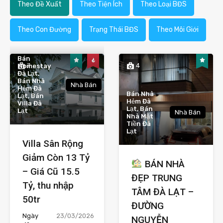
Theo Đề Xuất
Theo Tiện Ích
Theo Loại BĐS
Theo Con Đường
Trạng Thái BĐS
Theo Môi Giới
Bán
7
4
Homestay
Đà Lạt,
Bán Nhà
Nhà Bán
Hẻm Đà
Bán Nhà
Lạt, Bán
Hẻm Đà
Villa Đà
Lạt, Bán
Lạt
Nhà Bán
Nhà Mặt
Tiền Đà
Lạt
Villa Sân Rộng
Giảm Còn 13 Tỷ
BÁN NHÀ
– Giá Cũ 15.5
ĐẸP TRUNG
Tỷ, thu nhập
TÂM ĐÀ LẠT –
50tr
ĐƯỜNG
Ngày
23/03/2026
NGUYỄN