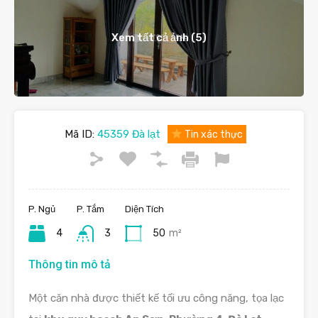
Xem tất cả ảnh (5)
Mã ID:
45359 Đà lạt
Tin xác thực
P. Ngủ
P. Tắm
Diện Tích
4
3
50
m²
Thông tin mô tả
Một căn nhà được thiết kế tối ưu công năng, tọa lạc