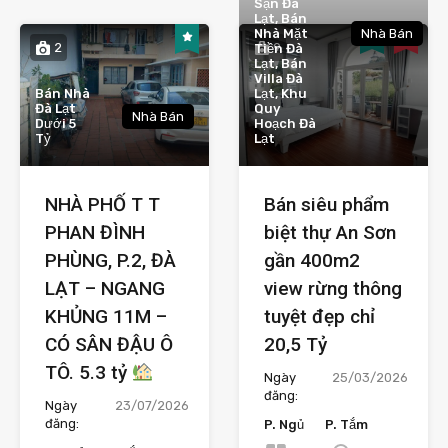
Sạn Đà
Lạt, Bán
Nhà Mặt
Nhà Bán
2
9
Tiền Đà
Lạt, Bán
Villa Đà
Bán Nhà
Lạt, Khu
Đà Lạt
Quy
Nhà Bán
Dưới 5
Hoạch Đà
Tỷ
Lạt
NHÀ PHỐ T T
Bán siêu phẩm
PHAN ĐÌNH
biệt thự An Sơn
PHÙNG, P.2, ĐÀ
gần 400m2
LẠT – NGANG
view rừng thông
KHỦNG 11M –
tuyệt đẹp chỉ
CÓ SÂN ĐẬU Ô
20,5 Tỷ
TÔ. 5.3 tỷ
Ngày
25/03/2026
đăng:
Ngày
23/07/2026
đăng:
P. Ngủ
P. Tắm