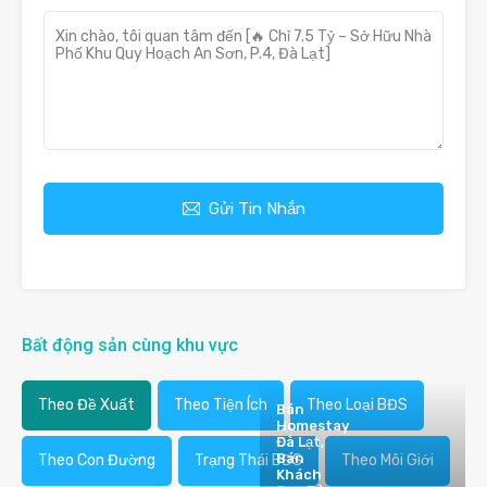
Gửi Tin Nhắn
Bất động sản cùng khu vực
Theo Đề Xuất
Theo Tiện Ích
Theo Loại BĐS
Bán
Homestay
Đà Lạt,
Bán
Theo Con Đường
Trạng Thái BĐS
Theo Môi Giới
Khách