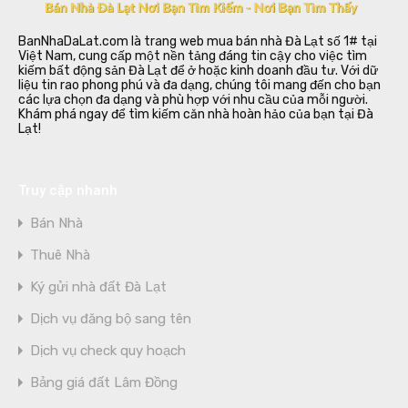
BanNhaDaLat.com là trang web mua bán nhà Đà Lạt số 1# tại
Việt Nam, cung cấp một nền tảng đáng tin cậy cho việc tìm
kiếm bất động sản Đà Lạt để ở hoặc kinh doanh đầu tư. Với dữ
liệu tin rao phong phú và đa dạng, chúng tôi mang đến cho bạn
các lựa chọn đa dạng và phù hợp với nhu cầu của mỗi người.
Khám phá ngay để tìm kiếm căn nhà hoàn hảo của bạn tại Đà
Lạt!
Truy cập nhanh
Bán Nhà
Thuê Nhà
Ký gửi nhà đất Đà Lạt
Dịch vụ đăng bộ sang tên
Dịch vụ check quy hoạch
Bảng giá đất Lâm Đồng