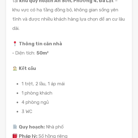
tại
khu quy hoạch An Sơn, Phường 4, Đà Lạt
–
khu vực có hạ tầng đồng bộ, không gian sống yên
tĩnh và được nhiều khách hàng lựa chọn để an cư lâu
dài.
Thông tin căn nhà
• Diện tích:
50m²
Kết cấu
1 trệt, 2 lầu, 1 áp mái
1 phòng khách
4 phòng ngủ
3 WC
Quy hoạch:
Nhà phố
Pháp lý:
Sổ hồng riêng