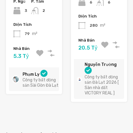
P. Ngủ
P. Tắm
6
6
3
2
Diện Tích
Diện Tích
m²
280
m²
79
Nhà Bán
20.5 Tỷ
Nhà Bán
5.3 Tỷ
Nguyễn Trường
Phạm Ly
Công ty bất động
Công ty bất động
sản Đà Lạt 2026 [
sản Sài Gòn Đà Lạt
Sàn nhà đất
VICTORY REAL ]