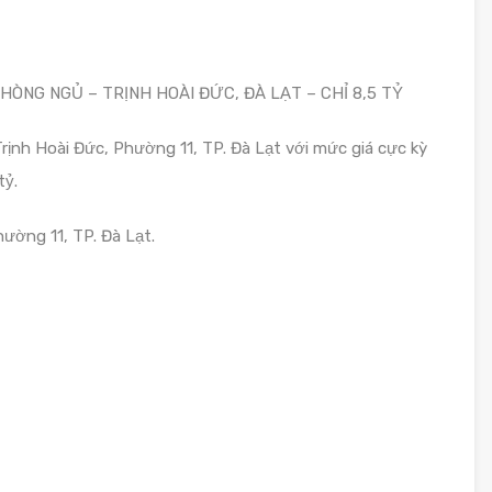
PHÒNG NGỦ – TRỊNH HOÀI ĐỨC, ĐÀ LẠT – CHỈ 8,5 TỶ
Trịnh Hoài Đức, Phường 11, TP. Đà Lạt với mức giá cực kỳ
tỷ.
hường 11, TP. Đà Lạt.