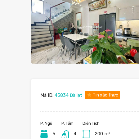
Mã ID:
45834 Đà lạt
Tin xác thực
P. Ngủ
P. Tắm
Diện Tích
5
4
200
m²