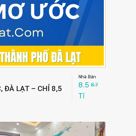
Nhà Bán
8.5
8.7
 ĐÀ LẠT – CHỈ 8,5
Tỉ