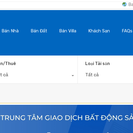
BanNhaDaLat.Com 
Bán Nhà
Bán Đất
Bán Villa
Khách Sạn
FAQs
n/Thuê
Loại Tài sản
t cả
Tất cả