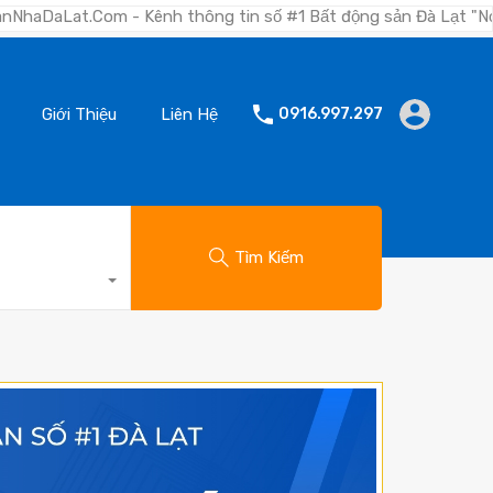
- Kênh thông tin số #1 Bất động sản Đà Lạt "Nơi bạn tìm kiếm 
Giới Thiệu
Liên Hệ
0916.997.297
Tìm Kiếm