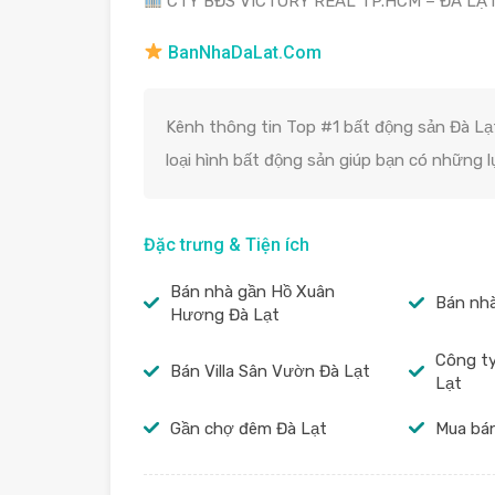
CTY BĐS VICTORY REAL TP.HCM – ĐÀ LẠ
BanNhaDaLat.Com
Kênh thông tin Top #1 bất động sản Đà Lạt
loại hình bất động sản giúp bạn có những 
Đặc trưng & Tiện ích
Bán nhà gần Hồ Xuân
Bán nhà
Hương Đà Lạt
Công ty
Bán Villa Sân Vườn Đà Lạt
Lạt
Gần chợ đêm Đà Lạt
Mua bán