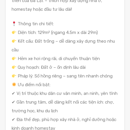
triển của Đà Lạt – thích hợp xây dựng nhà ở,
homestay hoặc đầu tư lâu dài!
Thông tin chi tiết:
Diện tích: 129m² (ngang 4.5m x dài 29m)
Kết cấu: Đất trống – dễ dàng xây dựng theo nhu
cầu
Hẻm xe hơi rộng rãi, di chuyển thuận tiện
Quy hoạch: Đất ở – ổn định lâu dài
Pháp lý: Sổ hồng riêng – sang tên nhanh chóng
Ưu điểm nổi bật:
✔ Vị trí thuộc khu dân cư văn minh, an ninh, yên tĩnh
✔ Gần trung tâm, dễ dàng kết nối các tiện ích: chợ,
trường học, khu du lịch
✔ Địa thế đẹp, phù hợp xây nhà ở, nghỉ dưỡng hoặc
kinh doanh homestay