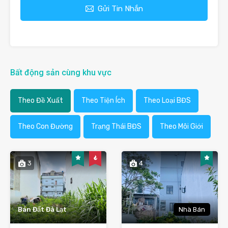
Gửi Tin Nhắn
Bất động sản cùng khu vực
Theo Đề Xuất
Theo Tiện Ích
Theo Loại BĐS
Theo Con Đường
Trạng Thái BĐS
Theo Môi Giới
3
4
Bán Đất Đà Lạt
Nhà Bán