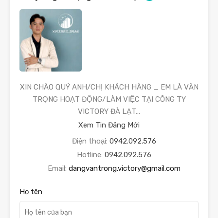
XIN CHÀO QUÝ ANH/CHỊ KHÁCH HÀNG _ EM LÀ VĂN
TRỌNG HOẠT ĐỘNG/LÀM VIỆC TẠI CÔNG TY
VICTORY ĐÀ LẠT…
Xem Tin Đăng Mới
Điện thoại:
0942.092.576
Hotline:
0942.092.576
Email:
dangvantrong.victory@gmail.com
Họ tên