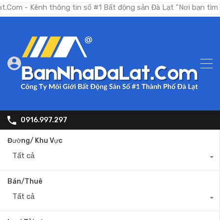
ênh thông tin số #1 Bất động sản Đà Lạt "Nơi bạn tìm kiếm bấ
0916.997.297
Đường/ Khu Vực
Tất cả
Bán/Thuê
Tất cả