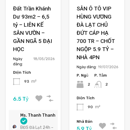
Đất Trần Khánh
SÂN Ô TÔ VIP
Dư 93m2 – 6,5
HÙNG VƯƠNG
tỷ – LIÊN KẾ
ĐÀ LẠT CHỦ
SÂN VƯỜN –
ĐỨT CÁP HẠ
GẦN NGÃ 5 ĐẠI
700 TR – CHỐT
HỌC
NGỘP 5.9 TỶ –
NHÀ 4PN
Ngày
18/05/2026
đăng:
Ngày đăng:
19/07/2026
Diện Tích
P. Ngủ
P. Tắm
m²
93
2
2
6.5 Tỷ
Diện Tích
m²
90
Ms. Thanh Thanh
Nhà Bán
BĐS Đà Lạt 24h –
5.9 Tỷ