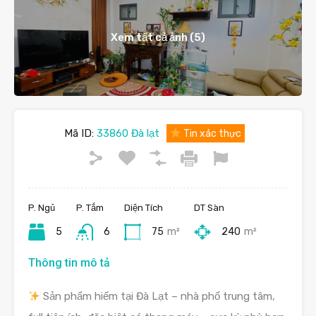
Xem tất cả ảnh (5)
Mã ID:
33860 Đà lạt
Tin xác thực
P. Ngủ
P. Tắm
Diện Tích
DT Sàn
5
6
75
m²
240
m²
Thông tin mô tả
Sản phẩm hiếm tại Đà Lạt – nhà phố trung tâm,