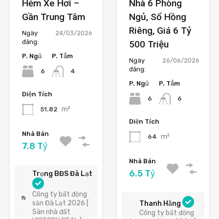
Hẻm Xe Hơi –
Nhà 6 Phòng
Gần Trung Tâm
Ngủ, Sổ Hồng
Riêng, Giá 6 Tỷ
Ngày
24/03/2026
đăng:
500 Triệu
P. Ngủ
P. Tắm
Ngày
26/06/2026
đăng:
6
4
P. Ngủ
P. Tắm
Diện Tích
6
6
m²
51.82
Diện Tích
Nhà Bán
m²
64
7.8 Tỷ
Nhà Bán
6.5 Tỷ
Trọng BĐS Đà Lạt
Công ty bất động
sản Đà Lạt 2026 [
Thanh Hằng
Sàn nhà đất
Công ty bất động