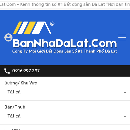
Kênh thông tin số #1 Bất động sản Đà Lạt "Nơi bạn tìm kiếm b
0916.997.297
Đường/ Khu Vực
Tất cả
Bán/Thuê
Tất cả