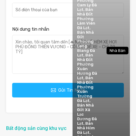
Phường
Cam Ly Đà
Lạt, Bán
Nhà Đất
Phường
Lâm Viên
Đà Lạt,
Nội dung tin nhắn
Bán Nhà
Đất
Phường
Lang
Biang Đà
Nhà Bán
Lạt, Bán
Nhà Đất
Phường
Xuân
Hương Đà
Lạt, Bán
Nhà Đất
Phường
Gửi Tin Nhắn
Xuân
Trường
Đà Lạt,
Bán Nhà
Đất Xã
Lạc
Dương Đà
Lạt, Bán
Bất động sản cùng khu vực
Nhà Hẻm
Đà Lạt,