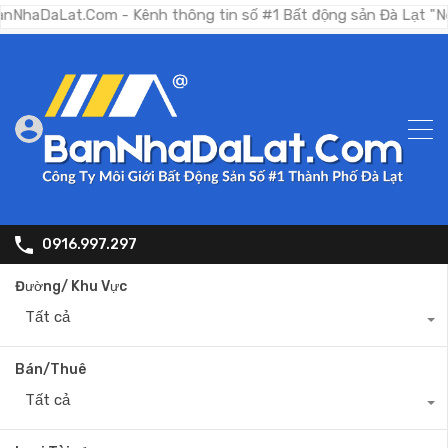
at.Com - Kênh thông tin số #1 Bất động sản Đà Lạt "Nơi bạn t
0916.997.297
Đường/ Khu Vực
Tất cả
Bán/Thuê
Tất cả