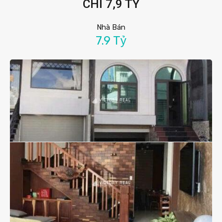
CHỈ 7,9 TỶ
Nhà Bán
7.9 Tỷ