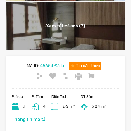
Xem tất cả ảnh (7)
Mã ID:
45654 Đà lạt
Tin xác thực
P. Ngủ
P. Tắm
Diện Tích
DT Sàn
3
4
66
m²
204
m²
Thông tin mô tả