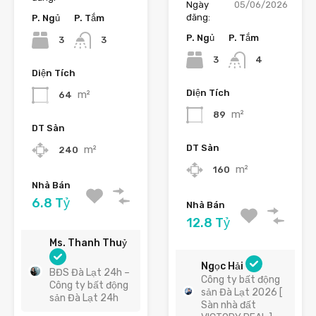
Ngày
05/06/2026
đăng:
P. Ngủ
P. Tắm
P. Ngủ
P. Tắm
3
3
3
4
Diện Tích
Diện Tích
m²
64
m²
89
DT Sàn
DT Sàn
m²
240
m²
160
Nhà Bán
6.8 Tỷ
Nhà Bán
12.8 Tỷ
Ms. Thanh Thuỷ
Ngọc Hải
BĐS Đà Lạt 24h –
Công ty bất động
Công ty bất động
sản Đà Lạt 2026 [
sản Đà Lạt 24h
Sàn nhà đất