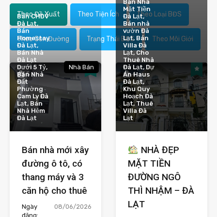
Bán Nhà
Mặt Tiền
Theo Đề Xuất
Theo Tiện Ích
Theo Loại BĐS
Bán CHDV
Đà Lạt,
Đà Lạt,
Bán nhà
Bán
vườn Đà
Homestay
Lạt, Bán
Theo Con Đường
Trạng Thái BĐS
Theo Môi Giới
Đà Lạt,
Villa Đà
Bán Nhà
Lạt, Cho
Đà Lạt
Thuê Nhà
Dưới 5 Tỷ,
Nhà Bán
Đà Lạt, Dự
5
4
Bán Nhà
Án Haus
Đất
Đà Lạt,
Phường
Khu Quy
Cam Ly Đà
Hoạch Đà
Lạt, Bán
Lạt, Thuê
Nhà Hẻm
Villa Đà
Đà Lạt
Lạt
Bán nhà mới xây
NHÀ ĐẸP
đường ô tô, có
MẶT TIỀN
thang máy và 3
ĐƯỜNG NGÔ
căn hộ cho thuê
THÌ NHẬM – ĐÀ
LẠT
Ngày
08/06/2026
đăng: