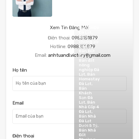
Xem Tin Đăng Mới
Bán CHDV
Đà Lạt,
Bán
Điện thoại:
0988151879
chung cư
Hotline:
0988.151.879
Đà Lạt,
Bán Đất
Email:
anhtuandl.victory@gmail.com
Đà Lạt,
Bán đất
nông
nghiệp Đà
Họ tên
Lạt, Bán
Homestay
Đà Lạt,
Bán
Khách
Sạn Đà
Lạt, Bán
Email
Nhà Cấp 4
Đà Lạt,
Bán Nhà
Đà Lạt
Dưới 5 Tỷ,
Bán Nhà
Đất
Điện thoại