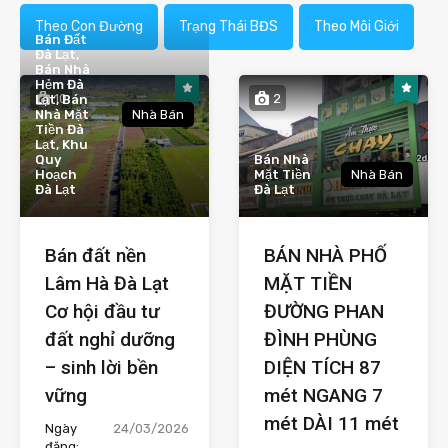
Theo Con Đường
Trạng Thái BĐS
Theo Môi Giới
Bán Đất
Đà Lạt,
Bán Nhà
Hẻm Đà
10
2
Lạt, Bán
Nhà Mặt
Nhà Bán
Tiền Đà
Lạt, Khu
Quy
Bán Nhà
Hoạch
Mặt Tiền
Nhà Bán
Đà Lạt
Đà Lạt
Bán đất nền
BÁN NHÀ PHỐ
Lâm Hà Đà Lạt
MẶT TIỀN
Cơ hội đầu tư
ĐƯỜNG PHAN
đất nghỉ dưỡng
ĐÌNH PHÙNG
– sinh lời bền
DIỆN TÍCH 87
vững
mét NGANG 7
mét DÀI 11 mét
Ngày
24/03/2026
đăng: