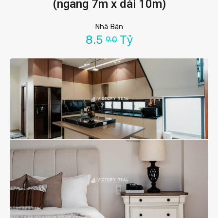
(ngang 7m x dài 10m)
Nhà Bán
8.5
Tỷ
9.0