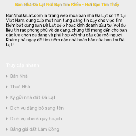
BanNhaDaLat.com là trang web mua bán nhà Đà Lạt số 1# tại
Việt Nam, cung cấp một nền tảng đáng tin cậy cho việc tìm
kiếm bất động sản Đà Lạt để ở hoặc kinh doanh đầu tư. Với dữ
liệu tin rao phong phú và đa dạng, chúng tôi mang đến cho bạn
các lựa chọn đa dạng và phù hợp với nhu cầu của mỗi người.
Khám phá ngay để tìm kiếm căn nhà hoàn hảo của bạn tại Đà
Lạt!
Truy cập nhanh
Bán Nhà
Thuê Nhà
Ký gửi nhà đất Đà Lạt
Dịch vụ đăng bộ sang tên
Dịch vụ check quy hoạch
Bảng giá đất Lâm Đồng