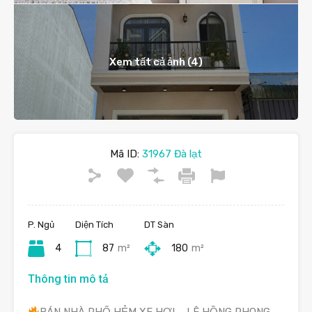
Xem tất cả ảnh (4)
Mã ID:
31967 Đà lạt
P. Ngủ
Diện Tích
DT Sàn
4
87
m²
180
m²
Thông tin mô tả
BÁN NHÀ PHỐ HẺM XE HƠI – LÊ HỒNG PHONG,