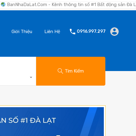
Com - Kênh thông tin số #1 Bất động sản Đà Lạt "Nơi bạn tìm k
Giới Thiệu
Liên Hệ
0916.997.297
Tìm Kiếm