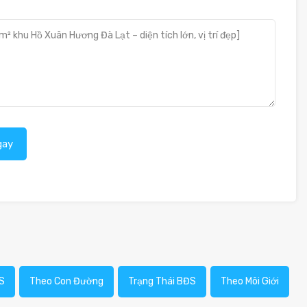
gay
S
Theo Con Đường
Trạng Thái BĐS
Theo Môi Giới