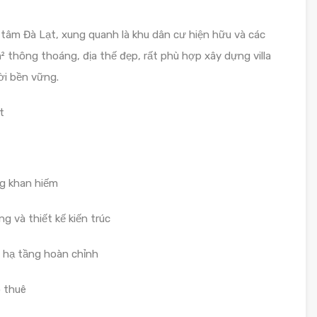
tâm Đà Lạt, xung quanh là khu dân cư hiện hữu và các
² thông thoáng, địa thế đẹp, rất phù hợp xây dựng villa
ời bền vững.
t
ng khan hiếm
g và thiết kế kiến trúc
, hạ tầng hoàn chỉnh
o thuê