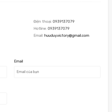
Điện thoại:
0939137079
Hotline:
0939137079
Email:
huuduy.victory@gmail.com
Email