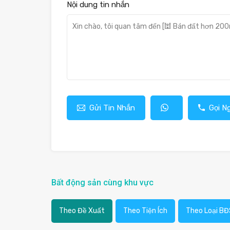
Nội dung tin nhắn
Gửi Tin Nhắn
Gọi N
Bất động sản cùng khu vực
Theo Đề Xuất
Theo Tiện Ích
Theo Loại BĐ