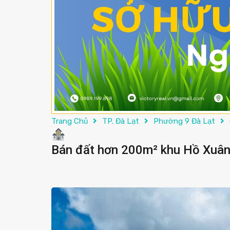
Trang Chủ
TP. Đà Lạt
Phường 9 Đà Lạt
Bán đất hơn 200m² khu Hồ Xuân H