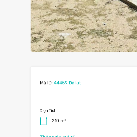
Mã ID:
44459 Đà lạt
Diện Tích
210
m²