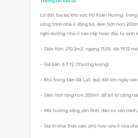
Thông tin mô tả
Lô đất tọa lạc khu vực Hồ Xuân Hương, trung 
công trình nhà ở đồng bộ, diện tích hơn 200m
nghỉ dưỡng, nhà ở cao cấp hoặc đầu tư sinh l
– Diện tích: 210.2m2, ngang 11.05, dài 19.12 mé
– Giá bán: 6.7 tỷ (thương lượng)
– Khu trung tâm Đà Lạt, quỹ đất lớn ngày cà
– Diện tích rộng hơn 200m², dễ bố trí công năn
– Môi trường sống yên tĩnh, dân cư văn minh
– Giá trị khai thác cao, phù hợp vừa ở vừa ch