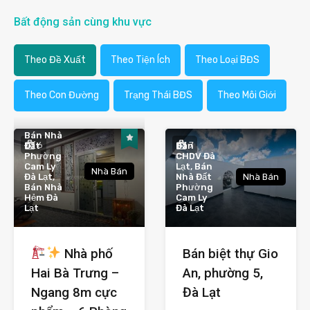
Bất động sản cùng khu vực
Theo Đề Xuất
Theo Tiện Ích
Theo Loại BĐS
Theo Con Đường
Trạng Thái BĐS
Theo Môi Giới
Bán Nhà
6
7
Đất
Bán
Phường
CHDV Đà
Cam Ly
Lạt, Bán
Nhà Bán
Đà Lạt,
Nhà Đất
Nhà Bán
Bán Nhà
Phường
Hẻm Đà
Cam Ly
Lạt
Đà Lạt
Nhà phố
Bán biệt thự Gio
Hai Bà Trưng –
An, phường 5,
Ngang 8m cực
Đà Lạt