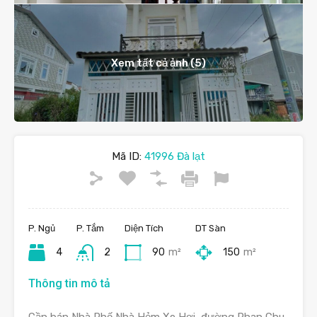
Xem tất cả ảnh (5)
Mã ID:
41996 Đà lạt
P. Ngủ
P. Tắm
Diện Tích
DT Sàn
4
2
90
m²
150
m²
Thông tin mô tả
Cần bán Nhà Phố Nhà Hẻm Xe Hơi, đường Phan Chu