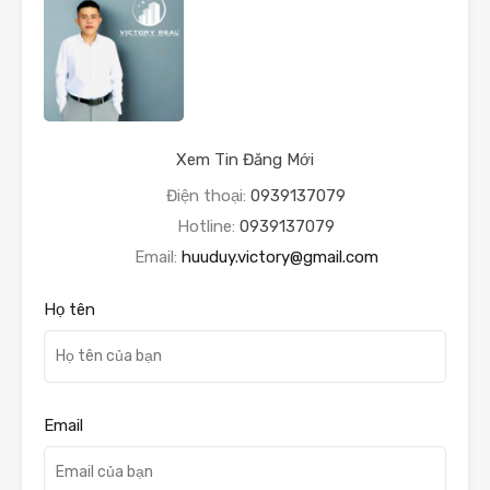
Xem Tin Đăng Mới
Điện thoại:
0939137079
Hotline:
0939137079
Email:
huuduy.victory@gmail.com
Họ tên
Email