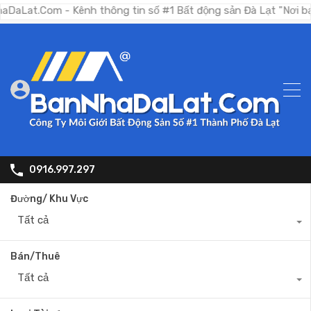
om - Kênh thông tin số #1 Bất động sản Đà Lạt "Nơi bạn tìm k
0916.997.297
Đường/ Khu Vực
Tất cả
Bán/Thuê
Tất cả