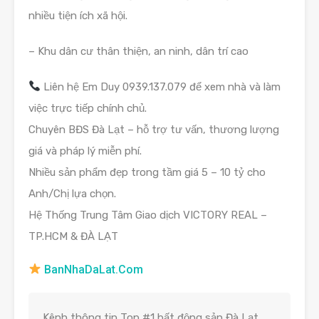
nhiều tiện ích xã hội.
– Khu dân cư thân thiện, an ninh, dân trí cao
Liên hệ Em Duy 0939.137.079 để xem nhà và làm
việc trực tiếp chính chủ.
Chuyên BĐS Đà Lạt – hỗ trợ tư vấn, thương lượng
giá và pháp lý miễn phí.
Nhiều sản phẩm đẹp trong tầm giá 5 – 10 tỷ cho
Anh/Chị lựa chọn.
Hệ Thống Trung Tâm Giao dịch VICTORY REAL –
TP.HCM & ĐÀ LẠT
BanNhaDaLat.Com
Kênh thông tin Top #1 bất động sản Đà Lạt.