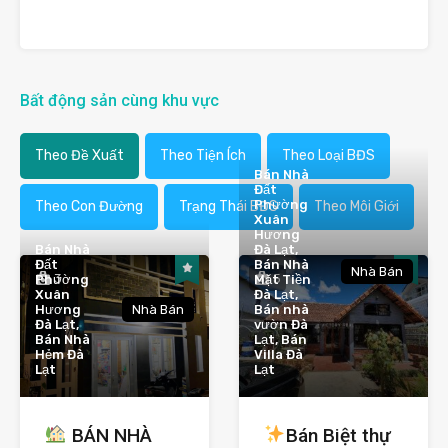
Bất động sản cùng khu vực
Theo Đề Xuất
Theo Tiện Ích
Theo Loại BĐS
Bán Nhà
Đất
Phường
Theo Con Đường
Trạng Thái BĐS
Theo Môi Giới
Xuân
Hương
Bán Nhà
Đà Lạt,
Đất
Bán Nhà
Nhà Bán
3
5
Phường
Mặt Tiền
Xuân
Đà Lạt,
Hương
Nhà Bán
Bán nhà
Đà Lạt,
vườn Đà
Bán Nhà
Lạt, Bán
Hẻm Đà
Villa Đà
Lạt
Lạt
BÁN NHÀ
Bán Biệt thự