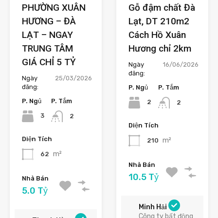
PHƯỜNG XUÂN
Gỗ đậm chất Đà
HƯƠNG – ĐÀ
Lạt, DT 210m2
LẠT – NGAY
Cách Hồ Xuân
TRUNG TÂM
Hương chỉ 2km
GIÁ CHỈ 5 TỶ
Ngày
16/06/2026
đăng:
Ngày
25/03/2026
đăng:
P. Ngủ
P. Tắm
P. Ngủ
P. Tắm
2
2
3
2
Diện Tích
Diện Tích
m²
210
m²
62
Nhà Bán
10.5 Tỷ
Nhà Bán
5.0 Tỷ
Minh Hải
Công ty bất động