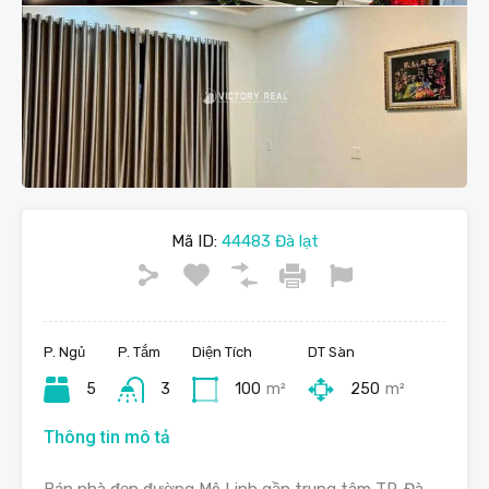
Mã ID:
44483 Đà lạt
P. Ngủ
P. Tắm
Diện Tích
DT Sàn
5
3
100
m²
250
m²
Thông tin mô tả
Bán nhà đẹp đường Mê Linh gần trung tâm TP. Đà