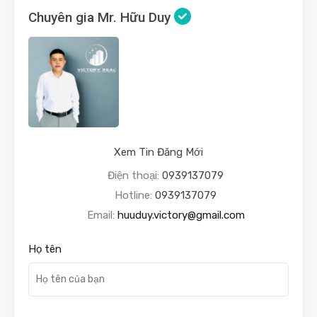
Chuyên gia Mr. Hữu Duy
Xem Tin Đăng Mới
Điện thoại:
0939137079
Hotline:
0939137079
Email:
huuduy.victory@gmail.com
Họ tên