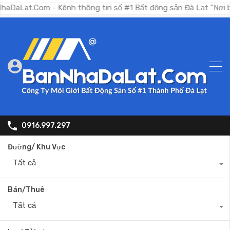
.Com - Kênh thông tin số #1 Bất động sản Đà Lạt "Nơi bạn tìm
0916.997.297
Đường/ Khu Vực
Tất cả
Bán/Thuê
Tất cả