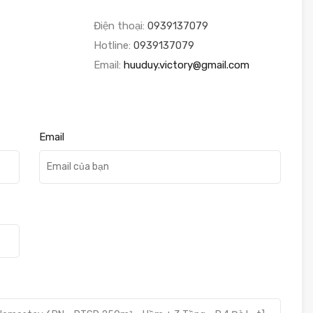
Điện thoại:
0939137079
Hotline:
0939137079
Email:
huuduy.victory@gmail.com
Email