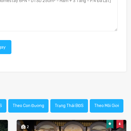
gay
S
Theo Con Đường
Trạng Thái BĐS
Theo Môi Giới
2