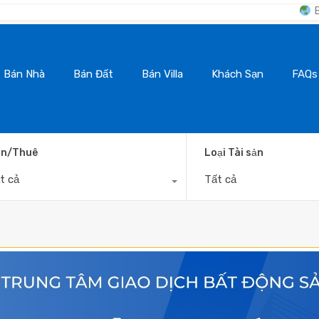
BanNhaDaLat.Com 
Bán Nhà
Bán Đất
Bán Villa
Khách Sạn
FAQs
n/Thuê
Loại Tài sản
t cả
Tất cả