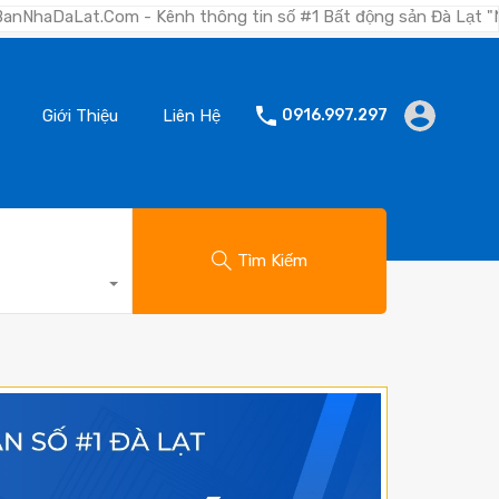
- Kênh thông tin số #1 Bất động sản Đà Lạt "Nơi bạn tìm kiếm 
Giới Thiệu
Liên Hệ
0916.997.297
Tìm Kiếm