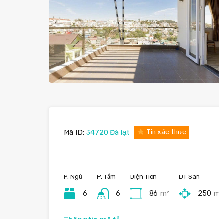
Mã ID:
34720 Đà lạt
Tin xác thực
P. Ngủ
P. Tắm
Diện Tích
DT Sàn
6
6
86
m²
250
m