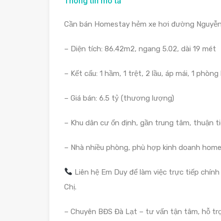
Thông tin mô tả
Cần bán Homestay hẻm xe hơi đường Nguyễn T
– Diện tích: 86.42m2, ngang 5.02, dài 19 mét
– Kết cấu: 1 hầm, 1 trệt, 2 lầu, áp mái, 1 phò
– Giá bán: 6.5 tỷ (thương lượng)
– Khu dân cư ổn định, gần trung tâm, thuận tiện
– Nhà nhiều phòng, phù hợp kinh doanh homes
Liên hệ Em Duy để làm việc trực tiếp chín
Chị.
– Chuyên BĐS Đà Lạt – tư vấn tận tâm, hỗ trợ