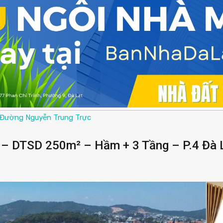
Đường Nguyễn Trung Trực
– DTSD 250m² – Hầm + 3 Tầng – P.4 Đà 