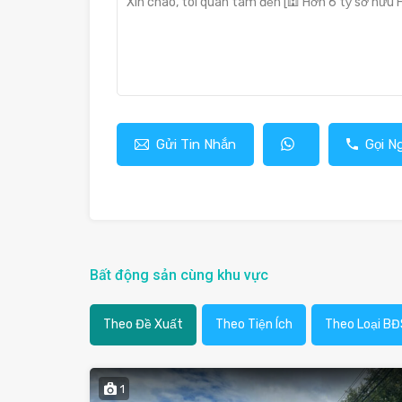
Gửi Tin Nhắn
Gọi N
Bất động sản cùng khu vực
Theo Đề Xuất
Theo Tiện Ích
Theo Loại BĐ
1