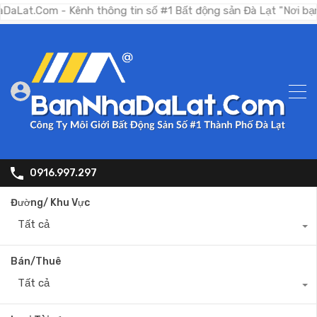
 - Kênh thông tin số #1 Bất động sản Đà Lạt "Nơi bạn tìm kiế
0916.997.297
Đường/ Khu Vực
Tất cả
Bán/Thuê
Tất cả