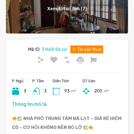
Xem tất cả ảnh (7)
Mã ID:
31468 Đà lạt
Tin xác thực
P. Ngủ
P. Tắm
Diện Tích
DT Sàn
3
3
93
m²
200
m²
Thông tin mô tả
NHÀ PHỐ TRUNG TÂM ĐÀ LẠT – GIÁ RẺ HIẾM
CÓ – CƠ HỘI KHÔNG NÊN BỎ LỠ