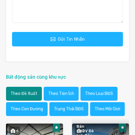
Gửi Tin Nhắn
Bất động sản cùng khu vực
Theo Đề Xuất
Theo Tiện Ích
Theo Loại BĐS
Theo Con Đường
Trạng Thái BĐS
Theo Môi Giới
Bán
6
2
CHDV Đà