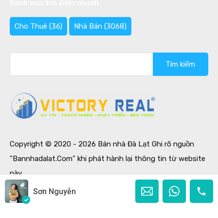
Danh mục tìm kiếm nhanh
Cho Thuê
(36)
Nhà Bán
(3068)
Tìm
kiếm
cho:
Copyright © 2020 - 2026 Bán nhà Đà Lạt Ghi rõ nguồn
"Bannhadalat.Com" khi phát hành lại thông tin từ website
này.
Designed by
Ban Nha Da Lat
Sơn Nguyễn