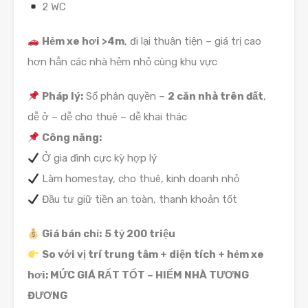
2 WC
Hẻm xe hơi >4m
, đi lại thuận tiện – giá trị cao
hơn hẳn các nhà hẻm nhỏ cùng khu vực
Pháp lý:
Sổ phân quyền –
2 căn nhà trên đất
,
dễ ở – dễ cho thuê – dễ khai thác
Công năng:
Ở gia đình cực kỳ hợp lý
Làm homestay, cho thuê, kinh doanh nhỏ
Đầu tư giữ tiền an toàn, thanh khoản tốt
Giá bán chỉ:
5 tỷ 200 triệu
So với vị trí trung tâm + diện tích + hẻm xe
hơi: MỨC GIÁ RẤT TỐT – HIẾM NHÀ TƯƠNG
ĐƯƠNG