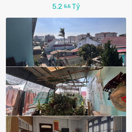
5.2
Tỷ
5.5