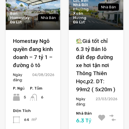
Lạt, Bán
Nhà Đất
Nhà Bán
Phường
Bán
Xuân
Homestay
Nhà Bán
Hương
Đà Lạt
Đà Lạt
Homestay Ngô
Giá tốt chỉ
quyền đang kinh
6.3 tỷ Bán lô
doanh – 7 tỷ 1 –
đất đẹp đường
đường ô tô
xe hơi tận nơi
Thông Thiên
Ngày
04/08/2026
đăng:
Học,p2. DT:
P. Ngủ
P. Tắm
99m2 ( 5x20m )
5
6
Ngày
23/03/2026
đăng:
Diện Tích
Nhà Bán
m²
6.3 Tỷ
64