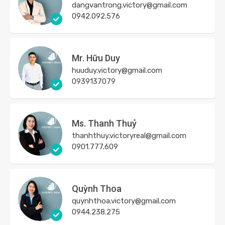
dangvantrong.victory@gmail.com
0942.092.576
Mr. Hữu Duy
huuduy.victory@gmail.com
0939137079
Ms. Thanh Thuỷ
thanhthuy.victoryreal@gmail.com
0901.777.609
Quỳnh Thoa
quynhthoa.victory@gmail.com
0944.238.275