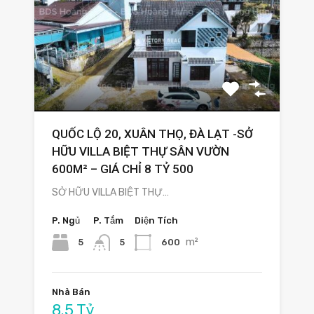
QUỐC LỘ 20, XUÂN THỌ, ĐÀ LẠT -SỞ
HỮU VILLA BIỆT THỰ SÂN VƯỜN
600M² – GIÁ CHỈ 8 TỶ 500
SỞ HỮU VILLA BIỆT THỰ…
P. Ngủ
P. Tắm
Diện Tích
m²
5
600
5
Nhà Bán
8.5 Tỷ