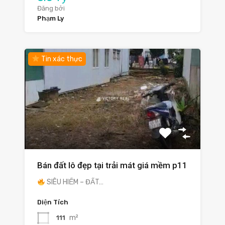
Đăng bởi
Phạm Ly
Tin xác thực
Bán đất lô đẹp tại trải mát giá mềm p11
SIÊU HIẾM – ĐẤT…
Diện Tích
m²
111