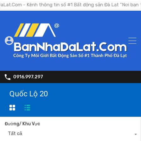
ênh thông tin số #1 Bất động sản Đà Lạt "Nơi bạn tìm kiếm bất
0916.997.297
Quốc Lộ 20
Đường/ Khu Vực
Tất cả