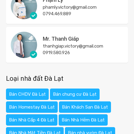
phamly.victory@gmail.com
0794.469.889
Mr. Thanh Giáp
thanhgiap.victory@gmail.com
0919.580.926
Loại nhà đất Đà Lạt
Bán CHDV Đà Lạt
Bán chung cư Đà Lạt
Bán Homestay Đà Lạt
Bán Khách Sạn Đà Lạt
Bán Nhà Cấp 4 Đà Lạt
Bán Nhà Hẻm Đà Lạt
Bán Nhà Mặt Tiền Đà Lạt
Bán nhà vườn Đà Lạt