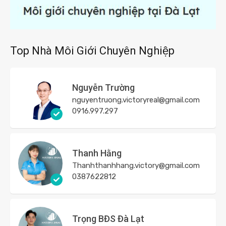
Top Nhà Môi Giới Chuyên Nghiệp
Nguyễn Trường
nguyentruong.victoryreal@gmail.com
0916.997.297
Thanh Hằng
Thanhthanhhang.victory@gmail.com
0387622812
Trọng BĐS Đà Lạt