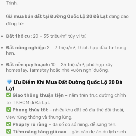
Trinh.
Giá
mua bán đất tại Đường Quốc Lộ 20 Đà Lạt
đang dao
động từ:
Đất thổ cư:
20 – 35 triệu/m² tùy vị trí.
Đất nông nghiệp:
2 – 7 triệu/m², thích hợp đầu tư trung
hạn.
Đất nền quy hoạch:
10 – 25 triệu/m², phù hợp xây
homestay, farmstay hoặc nhà vườn nghỉ dưỡng.
Ưu Điểm Khi Mua Đất Đường Quốc Lộ 20 Đà
Lạt
Giao thông thuận tiện
– nằm trên trục đường chính
từ TP.HCM đi Đà Lạt.
Phong thủy tốt
– nhiều khu đất có địa thế đồi thoải,
view rừng thông và thung lũng.
Pháp lý rõ ràng
– đa số có sổ riêng, dễ sang tên.
Tiềm năng tăng giá cao
– gần các dự án du lịch sinh