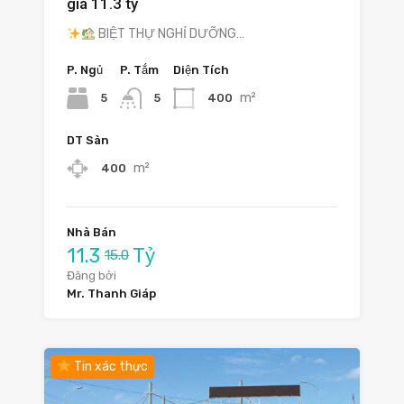
giá 11.3 tỷ
BIỆT THỰ NGHỈ DƯỠNG…
P. Ngủ
P. Tắm
Diện Tích
m²
5
400
5
DT Sàn
m²
400
Nhà Bán
11.3
Tỷ
15.0
Đăng bởi
Mr. Thanh Giáp
Tin xác thực