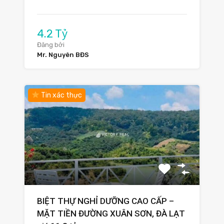
4.2 Tỷ
Đăng bởi
Mr. Nguyên BĐS
Tin xác thực
BIỆT THỰ NGHỈ DƯỠNG CAO CẤP –
MẶT TIỀN ĐƯỜNG XUÂN SƠN, ĐÀ LẠT