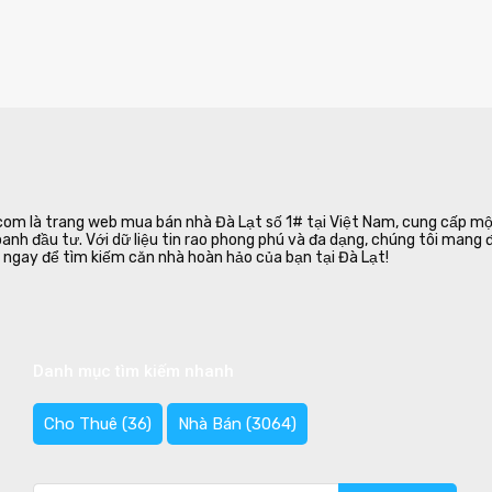
m là trang web mua bán nhà Đà Lạt số 1# tại Việt Nam, cung cấp một
oanh đầu tư. Với dữ liệu tin rao phong phú và đa dạng, chúng tôi mang
ngay để tìm kiếm căn nhà hoàn hảo của bạn tại Đà Lạt!
Danh mục tìm kiếm nhanh
Cho Thuê
(36)
Nhà Bán
(3064)