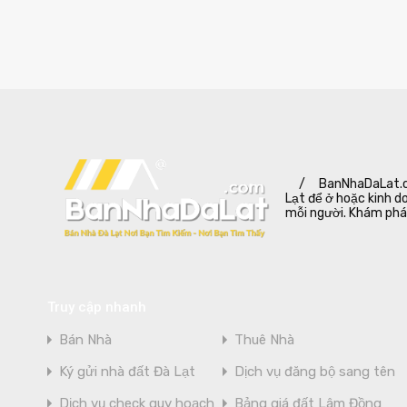
/
BanNhaDaLat.co
Lạt để ở hoặc kinh d
mỗi người. Khám phá 
Truy cập nhanh
Bán Nhà
Thuê Nhà
Ký gửi nhà đất Đà Lạt
Dịch vụ đăng bộ sang tên
Dịch vụ check quy hoạch
Bảng giá đất Lâm Đồng