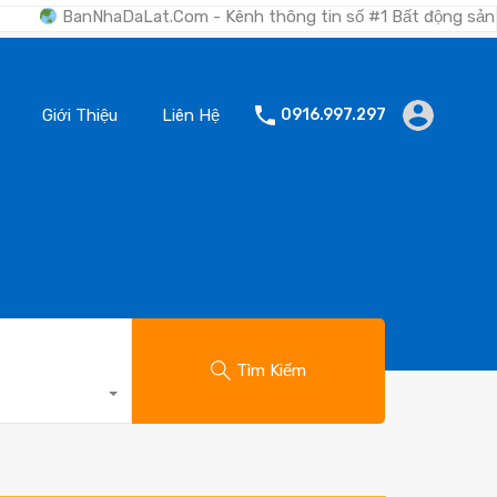
nNhaDaLat.Com - Kênh thông tin số #1 Bất động sản Đà Lạt "Nơ
Giới Thiệu
Liên Hệ
0916.997.297
Tìm Kiếm