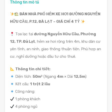
Thông tin mô tả
BÁN NHÀ PHỐ HẺM XE HƠI ĐƯỜNG NGUYỄN
HỮU CẦU, P.12, ĐÀ LẠT – GIÁ CHỈ 4 TỶ
Tọa lạc tại
đường Nguyễn Hữu Cầu, Phường
12, TP. Đà Lạt
, hẻm xe hơi rộng trên 4m, khu dân cư
yên tĩnh, an ninh, giao thông thuận tiện. Phù hợp an
cư, nghỉ dưỡng hoặc đầu tư cho thuê.
Thông tin chi tiết:
Diện tích:
50m²
(Ngang
4m
× Dài
12,5m
)
Kết cấu:
1 trệt 2 lầu
Công năng:
1 phòng khách
4 phòng ngủ