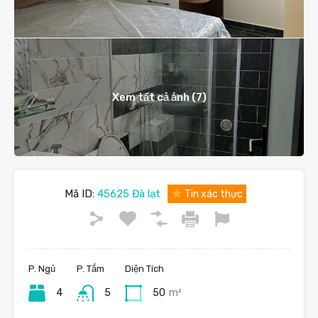
Xem tất cả ảnh (7)
Mã ID:
45625 Đà lạt
Tin xác thực
P. Ngủ
P. Tắm
Diện Tích
4
5
50
m²