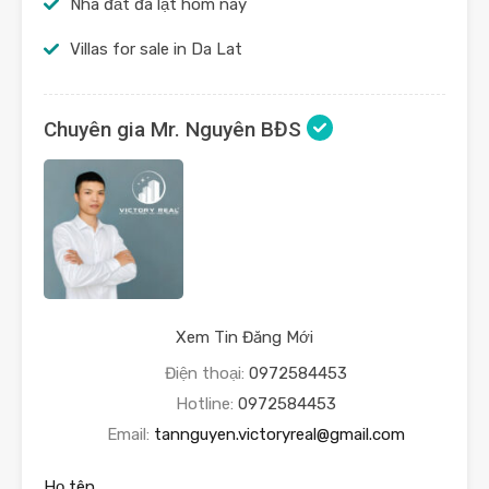
Nhà đất đà lạt hôm nay
Villas for sale in Da Lat
Chuyên gia Mr. Nguyên BĐS
Xem Tin Đăng Mới
Điện thoại:
0972584453
Hotline:
0972584453
Email:
tannguyen.victoryreal@gmail.com
Họ tên