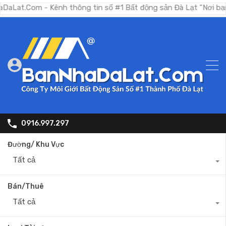
m - Kênh thông tin số #1 Bất động sản Đà Lạt "Nơi bạn tìm kiế
0916.997.297
Đường/ Khu Vực
Tất cả
Bán/Thuê
Tất cả