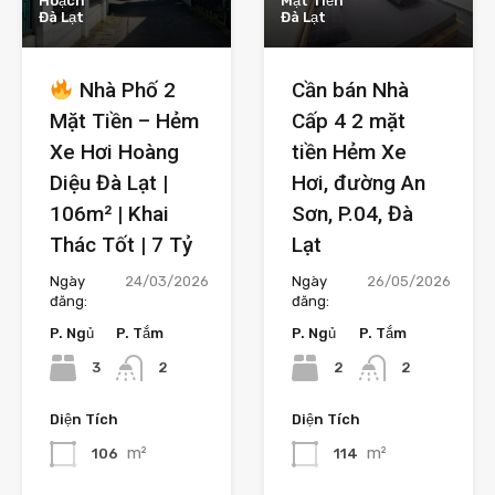
Hoạch
Mặt Tiền
Đà Lạt
Đà Lạt
Nhà Phố 2
Cần bán Nhà
Mặt Tiền – Hẻm
Cấp 4 2 mặt
Xe Hơi Hoàng
tiền Hẻm Xe
Diệu Đà Lạt |
Hơi, đường An
106m² | Khai
Sơn, P.04, Đà
Thác Tốt | 7 Tỷ
Lạt
Ngày
24/03/2026
Ngày
26/05/2026
đăng:
đăng:
P. Ngủ
P. Tắm
P. Ngủ
P. Tắm
3
2
2
2
Diện Tích
Diện Tích
m²
m²
106
114