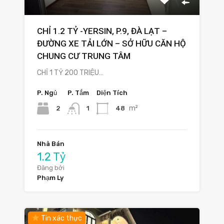
CHỈ 1.2 TỶ -YERSIN, P.9, ĐÀ LẠT –
ĐƯỜNG XE TẢI LỚN – SỞ HỮU CĂN HỘ
CHUNG CƯ TRUNG TÂM
CHỈ 1 TỶ 200 TRIỆU…
P. Ngủ
P. Tắm
Diện Tích
m²
2
48
1
Nhà Bán
1.2 Tỷ
Đăng bởi
Phạm Ly
Tin xác thực