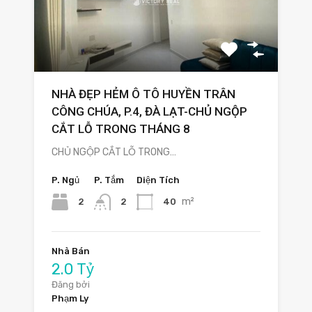
NHÀ ĐẸP HẺM Ô TÔ HUYỀN TRÂN
CÔNG CHÚA, P.4, ĐÀ LẠT-CHỦ NGỘP
CẮT LỖ TRONG THÁNG 8
CHỦ NGỘP CẮT LỖ TRONG…
P. Ngủ
P. Tắm
Diện Tích
m²
2
40
2
Nhà Bán
2.0 Tỷ
Đăng bởi
Phạm Ly