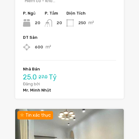
Hiếm có – khó…
P. Ngủ
P. Tắm
Diện Tích
m²
20
250
20
DT Sàn
m²
600
Nhà Bán
25.0
Tỷ
27.0
Đăng bởi
Mr. Minh Nhật
Tin xác thực