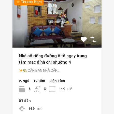
Tin xác thực
Nhà sổ riêng đường ô tô ngay trung
tâm mạc đỉnh chi phường 4
CẦN BÁN NHÀ CẤP…
P. Ngủ
P. Tắm
Diện Tích
m²
3
149
3
DT Sàn
m²
149