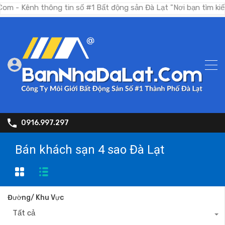
tin số #1 Bất động sản Đà Lạt "Nơi bạn tìm kiếm bất động sản
0916.997.297
Bán khách sạn 4 sao Đà Lạt
Đường/ Khu Vực
Tất cả