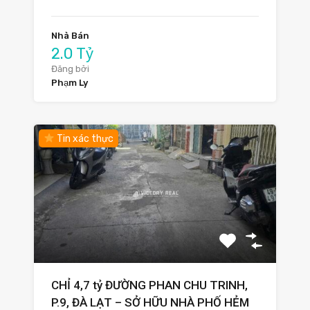
Nhà Bán
2.0 Tỷ
Đăng bởi
Phạm Ly
Tin xác thực
CHỈ 4,7 tỷ ĐƯỜNG PHAN CHU TRINH,
P.9, ĐÀ LẠT – SỞ HỮU NHÀ PHỐ HẺM