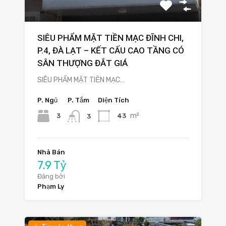
SIÊU PHẨM MẶT TIỀN MẠC ĐĨNH CHI,
P.4, ĐÀ LẠT – KẾT CẤU CAO TẦNG CÓ
SÂN THƯỢNG ĐẮT GIÁ
SIÊU PHẨM MẶT TIỀN MẠC…
P. Ngủ
P. Tắm
Diện Tích
m²
3
43
3
Nhà Bán
7.9 Tỷ
Đăng bởi
Phạm Ly