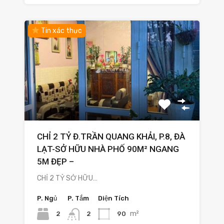
Tin xác thực
CHỈ 2 TỶ Đ.TRẦN QUANG KHẢI, P.8, ĐÀ
LẠT-SỞ HỮU NHÀ PHỐ 90M² NGANG
5M ĐẸP –
CHỈ 2 TỶ SỞ HỮU…
P. Ngủ
P. Tắm
Diện Tích
m²
2
90
2