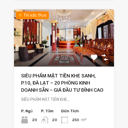
Tin xác thực
SIÊU PHẨM MẶT TIỀN KHE SANH,
P.10, ĐÀ LẠT – 20 PHÒNG KINH
DOANH SẴN – GIÁ ĐẦU TƯ ĐỈNH CAO
SIÊU PHẨM MẶT TIỀN KHE…
P. Ngủ
P. Tắm
Diện Tích
m²
20
250
20