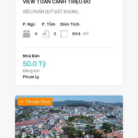
VIEW TOÀN CẢNH TRIỆU ĐÔ
SIÊU PHẨM QUỸ ĐẤT KHỦNG…
P. Ngủ
P. Tắm
Diện Tích
m²
4
804
3
Nhà Bán
50.0 Tỷ
Đăng bởi
Phạm Ly
Tin xác thực