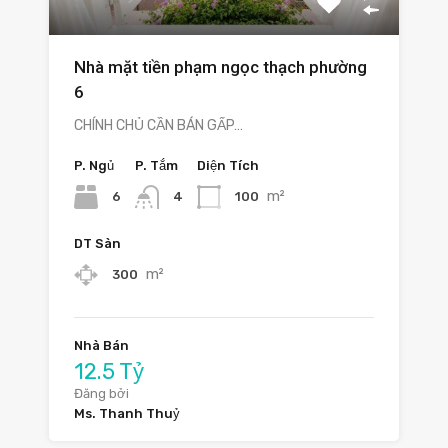
Nhà mặt tiền phạm ngọc thạch phường
6
CHÍNH CHỦ CẦN BÁN GẤP…
P. Ngủ
P. Tắm
Diện Tích
m²
6
100
4
DT Sàn
m²
300
Nhà Bán
12.5 Tỷ
Đăng bởi
Ms. Thanh Thuỷ