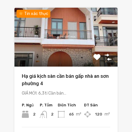
Tin xác thực
Hạ giá kịch sàn cần bán gấp nhà an sơn
phường 4
GIÁ MỚI: 6,3tỉ Cần bán…
P. Ngủ
P. Tắm
Diện Tích
DT Sàn
m²
m²
2
65
120
2