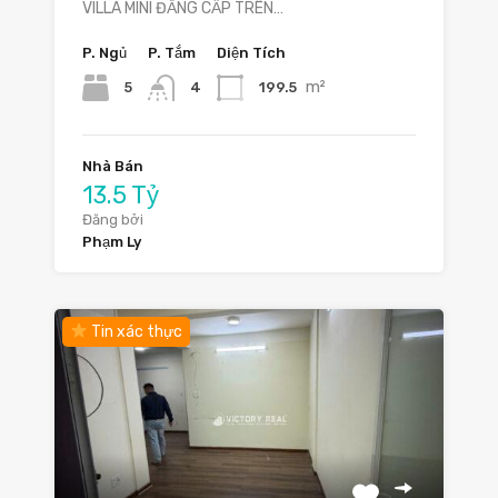
VILLA MINI ĐẲNG CẤP TRÊN…
P. Ngủ
P. Tắm
Diện Tích
m²
5
199.5
4
Nhà Bán
13.5 Tỷ
Đăng bởi
Phạm Ly
Tin xác thực