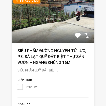
Tin xác thực
SIÊU PHẨM ĐƯỜNG NGUYÊN TỬ LỰC,
P.8, ĐÀ LẠT QUỸ ĐẤT BIỆT THỰ SÂN
VƯỜN – NGANG KHỦNG 16M
SIÊU PHẨM QUỸ ĐẤT BIỆT…
Diện Tích
m²
520
Nhà Bán