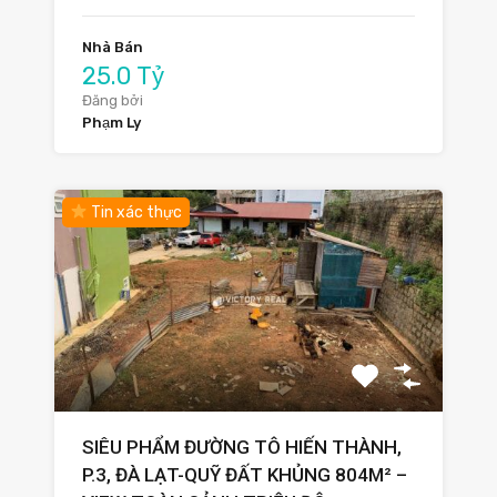
Nhà Bán
25.0 Tỷ
Đăng bởi
Phạm Ly
Tin xác thực
SIÊU PHẨM ĐƯỜNG TÔ HIẾN THÀNH,
P.3, ĐÀ LẠT-QUỸ ĐẤT KHỦNG 804M² –