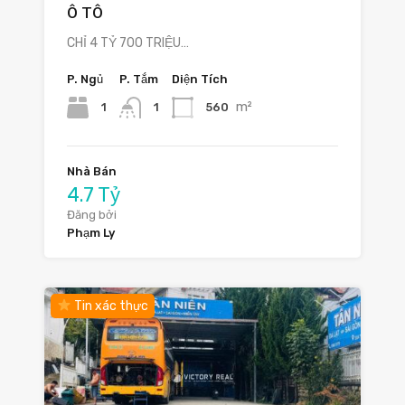
Ô TÔ
CHỈ 4 TỶ 700 TRIỆU…
P. Ngủ
P. Tắm
Diện Tích
m²
1
560
1
Nhà Bán
4.7 Tỷ
Đăng bởi
Phạm Ly
Tin xác thực