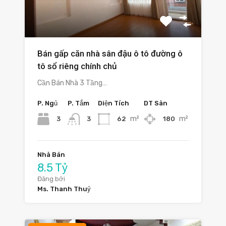
Bán gấp căn nhà sân đậu ô tô đường ô
tô sổ riêng chính chủ
Cần Bán Nhà 3 Tầng…
P. Ngủ
P. Tắm
Diện Tích
DT Sàn
m²
m²
3
62
180
3
Nhà Bán
8.5 Tỷ
Đăng bởi
Ms. Thanh Thuỷ