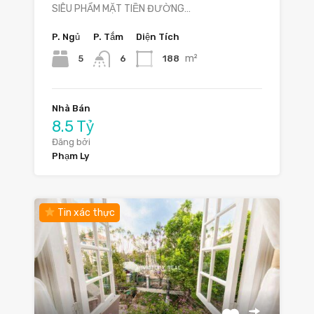
SIÊU PHẨM MẶT TIỀN ĐƯỜNG…
P. Ngủ
P. Tắm
Diện Tích
m²
5
188
6
Nhà Bán
8.5 Tỷ
Đăng bởi
Phạm Ly
Tin xác thực