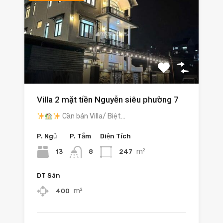
Villa 2 mặt tiền Nguyễn siêu phường 7
Cần bán Villa/ Biệt…
P. Ngủ
P. Tắm
Diện Tích
m²
13
247
8
DT Sàn
m²
400