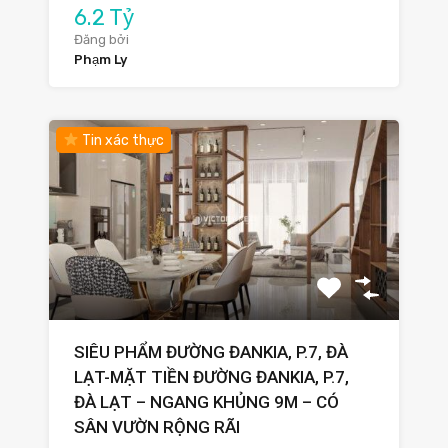
6.2 Tỷ
Đăng bởi
Phạm Ly
Tin xác thực
SIÊU PHẨM ĐƯỜNG ĐANKIA, P.7, ĐÀ
LẠT-MẶT TIỀN ĐƯỜNG ĐANKIA, P.7,
ĐÀ LẠT – NGANG KHỦNG 9M – CÓ
SÂN VƯỜN RỘNG RÃI