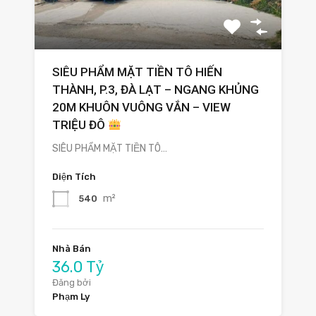
SIÊU PHẨM MẶT TIỀN TÔ HIẾN
THÀNH, P.3, ĐÀ LẠT – NGANG KHỦNG
20M KHUÔN VUÔNG VẮN – VIEW
TRIỆU ĐÔ
SIÊU PHẨM MẶT TIỀN TÔ…
Diện Tích
m²
540
Nhà Bán
36.0 Tỷ
Đăng bởi
Phạm Ly