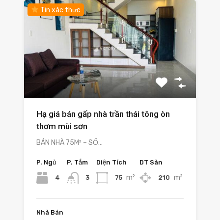
Tin xác thực
Hạ giá bán gấp nhà trần thái tông òn
thơm mùi sơn
BÁN NHÀ 75M² – SỔ…
P. Ngủ
P. Tắm
Diện Tích
DT Sàn
m²
m²
4
75
210
3
Nhà Bán