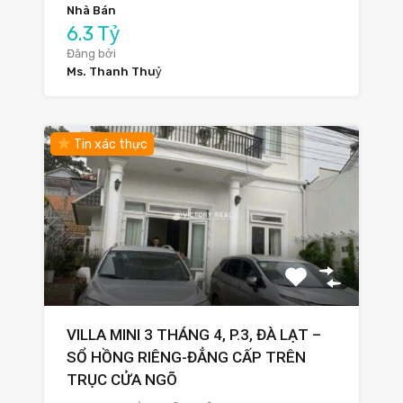
Nhà Bán
6.3 Tỷ
Đăng bởi
Ms. Thanh Thuỷ
Tin xác thực
VILLA MINI 3 THÁNG 4, P.3, ĐÀ LẠT –
SỔ HỒNG RIÊNG-ĐẲNG CẤP TRÊN
TRỤC CỬA NGÕ