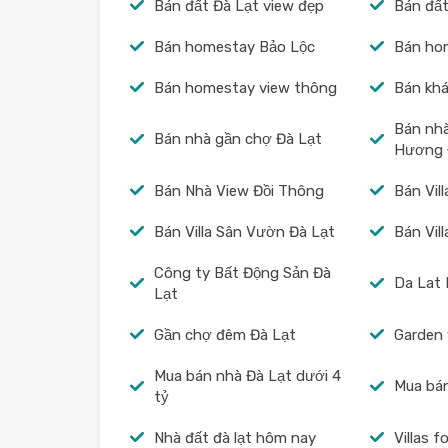
Bán đất Đà Lạt view đẹp
Bán đất
Bán homestay Bảo Lộc
Bán ho
Bán homestay view thông
Bán khá
Bán nh
Bán nhà gần chợ Đà Lạt
Hương 
Bán Nhà View Đồi Thông
Bán Vil
Bán Villa Sân Vườn Đà Lạt
Bán Vil
Công ty Bất Động Sản Đà
Da Lat 
Lạt
Gần chợ đêm Đà Lạt
Garden v
Mua bán nhà Đà Lạt dưới 4
Mua bán
tỷ
Nhà đất đà lạt hôm nay
Villas f