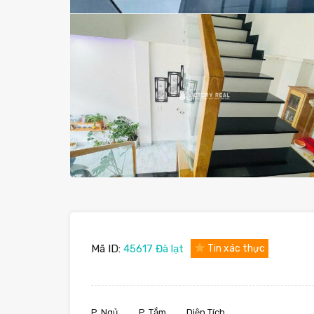
Mã ID:
45617 Đà lạt
Tin xác thực
P. Ngủ
P. Tắm
Diện Tích