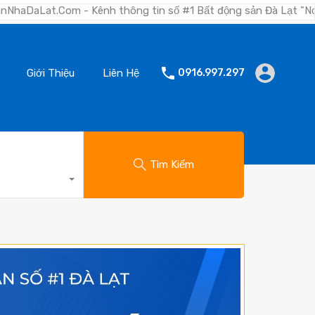
- Kênh thông tin số #1 Bất động sản Đà Lạt "Nơi bạn tìm kiếm 
Giới Thiệu
Liên Hệ
0916.997.297
Tìm Kiếm