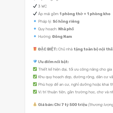
3 WC
Áp mái gồm
1 phòng thờ + 1 phòng kho
Pháp lý:
Sổ hồng riêng
Quy hoạch:
Nhà phố
Hướng:
Đông Nam
ĐẶC BIỆT:
Chủ nhà
tặng toàn bộ nội thấ
Ưu điểm nổi bật:
Thiết kế hiện đại, tối ưu công năng cho gia
Khu quy hoạch đẹp, đường rộng, dân cư vă
Phù hợp để an cư, nghỉ dưỡng hoặc khai thá
Vị trí thuận tiện, gần trường học, chợ và nh
Giá bán: Chỉ 7 tỷ 500 triệu
(thương lượng