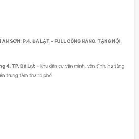
AN SƠN, P.4, ĐÀ LẠT – FULL CÔNG NĂNG, TẶNG NỘI
g 4, TP. Đà Lạt
– khu dân cư văn minh, yên tĩnh, hạ tầng
đến trung tâm thành phố.