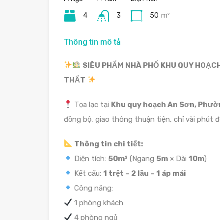
4
3
50
m²
Thông tin mô tả
SIÊU PHẨM NHÀ PHỐ KHU QUY HOẠCH 
THẤT
Tọa lạc tại
Khu quy hoạch An Sơn, Phườn
đồng bộ, giao thông thuận tiện, chỉ vài phút 
Thông tin chi tiết:
Diện tích:
50m²
(Ngang
5m
× Dài
10m
)
Kết cấu:
1 trệt – 2 lầu – 1 áp mái
Công năng:
1 phòng khách
4 phòng ngủ