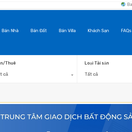
BanNhaDaLat.Com 
Bán Nhà
Bán Đất
Bán Villa
Khách Sạn
FAQs
n/Thuê
Loại Tài sản
t cả
Tất cả