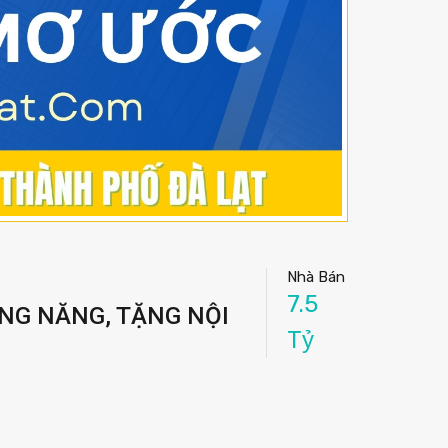
Nhà Bán
7.5
ÔNG NĂNG, TẶNG NỘI
Tỷ