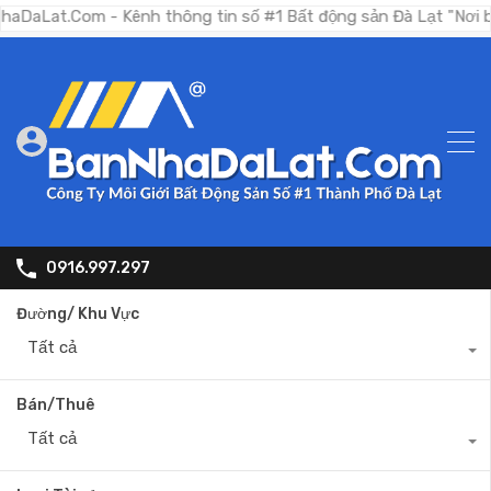
om - Kênh thông tin số #1 Bất động sản Đà Lạt "Nơi bạn tìm k
0916.997.297
Đường/ Khu Vực
Tất cả
Bán/Thuê
Tất cả