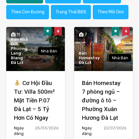
Theo Con Đường
Trạng Thái BĐS
Theo Môi Giới
11
7
Bán Nhà
Đất
Phường
Nhà Bán
Lang
Bán
Biang
Homestay
Nhà Bán
Đà Lạt
Đà Lạt
Cơ Hội Đầu
Bán Homestay
Tư: Villa 500m²
7 phòng ngủ –
Mặt Tiền P.07
đường ô tô –
Đà Lạt – 5 Tỷ
Phường Xuân
Hơn Có Ngay
Hương Đà Lạt
Ngày
25/03/2026
Ngày
22/07/2026
đăng:
đăng: