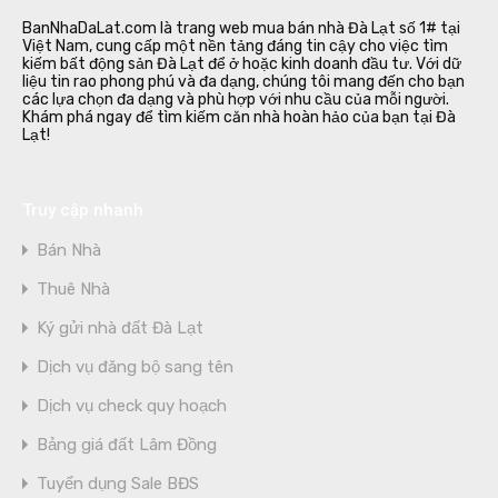
BanNhaDaLat.com là trang web mua bán nhà Đà Lạt số 1# tại
Việt Nam, cung cấp một nền tảng đáng tin cậy cho việc tìm
kiếm bất động sản Đà Lạt để ở hoặc kinh doanh đầu tư. Với dữ
liệu tin rao phong phú và đa dạng, chúng tôi mang đến cho bạn
các lựa chọn đa dạng và phù hợp với nhu cầu của mỗi người.
Khám phá ngay để tìm kiếm căn nhà hoàn hảo của bạn tại Đà
Lạt!
Truy cập nhanh
Bán Nhà
Thuê Nhà
Ký gửi nhà đất Đà Lạt
Dịch vụ đăng bộ sang tên
Dịch vụ check quy hoạch
Bảng giá đất Lâm Đồng
Tuyển dụng Sale BĐS