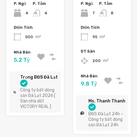
P. Ngủ
P. Tắm
P. Ngủ
P. Tắm
4
7
4
8
Diện Tích
Diện Tích
m²
m²
500
95
DT Sàn
Nhà Bán
5.2 Tỷ
m²
200
Nhà Bán
Trọng BĐS Đà Lạt
9.8 Tỷ
Công ty bất động
sản Đà Lạt 2026 [
Sàn nhà đất
Ms. Thanh Thanh
VICTORY REAL ]
BĐS Đà Lạt 24h –
Công ty bất động
sản Đà Lạt 24h