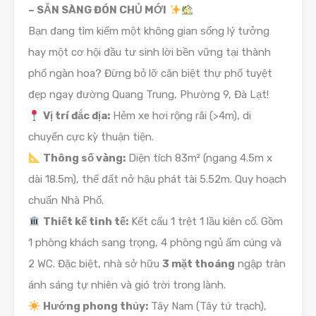
– SẴN SÀNG ĐÓN CHỦ MỚI
Bạn đang tìm kiếm một không gian sống lý tưởng
hay một cơ hội đầu tư sinh lời bền vững tại thành
phố ngàn hoa? Đừng bỏ lỡ căn biệt thự phố tuyệt
đẹp ngay đường Quang Trung, Phường 9, Đà Lạt!
Vị trí đắc địa:
Hẻm xe hơi rộng rãi (>4m), di
chuyển cực kỳ thuận tiện.
Thông số vàng:
Diện tích 83m² (ngang 4.5m x
dài 18.5m), thế đất nở hậu phát tài 5.52m. Quy hoạch
chuẩn Nhà Phố.
Thiết kế tinh tế:
Kết cấu 1 trệt 1 lầu kiên cố. Gồm
1 phòng khách sang trọng, 4 phòng ngủ ấm cúng và
2 WC. Đặc biệt, nhà sở hữu
3 mặt thoáng
ngập tràn
ánh sáng tự nhiên và gió trời trong lành.
Hướng phong thủy:
Tây Nam (Tây tứ trạch),