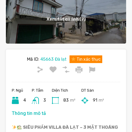
Xem tất cả ảnh (7)
Mã ID:
45663 Đà lạt
Tin xác thực
P. Ngủ
P. Tắm
Diện Tích
DT Sàn
4
3
83
m²
91
m²
Thông tin mô tả
SIÊU PHẨM VILLA ĐÀ LẠT – 3 MẶT THOÁNG