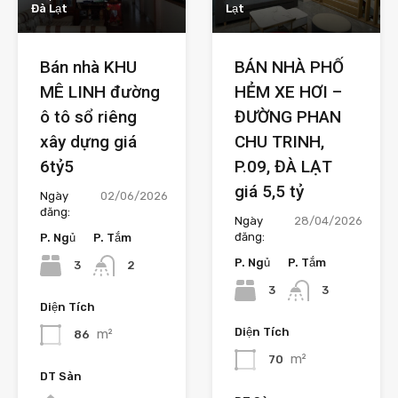
Đà Lạt
Lạt
Bán nhà KHU
BÁN NHÀ PHỐ
MÊ LINH đường
HẺM XE HƠI –
ô tô sổ riêng
ĐƯỜNG PHAN
xây dựng giá
CHU TRINH,
6tỷ5
P.09, ĐÀ LẠT
giá 5,5 tỷ
Ngày
02/06/2026
đăng:
Ngày
28/04/2026
đăng:
P. Ngủ
P. Tắm
P. Ngủ
P. Tắm
3
2
3
3
Diện Tích
Diện Tích
m²
86
m²
70
DT Sàn