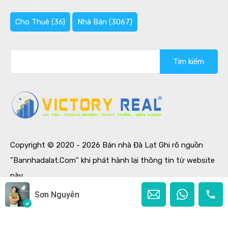
Cho Thuê
(36)
Nhà Bán
(3067)
Tìm
kiếm
cho:
Copyright © 2020 - 2026 Bán nhà Đà Lạt Ghi rõ nguồn
"Bannhadalat.Com" khi phát hành lại thông tin từ website
này.
Designed by
Ban Nha Da Lat
Sơn Nguyễn