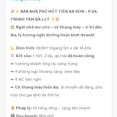
BÁN NHÀ PHỐ MẶT TIỀN AN SƠN – P.04,
TRUNG TÂM ĐÀ LẠT
Ngôi nhà mơ ước – có thang máy – vị trí đắc
địa, lý tưởng nghỉ dưỡng hoặc kinh doanh!
Diện tích:
68.8m² (ngang 5m x dài 14.2m)
🏗
Kết cấu:
1 trệt, 2 lầu, áp mái
đã hoàn công
➡ 1 phòng khách rộng rãi, sang trọng
➡ 4 phòng ngủ thoáng sáng, view đẹp
➡ 4 WC tiện nghi
➡
Có thang máy hiện đại
, di chuyển dễ dàng, phù
hợp cho gia đình đa thế hệ
Pháp lý:
Sổ hồng riêng – sang tên nhanh
🏙
Quy hoạch:
Nhà phố