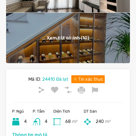
Xem tất cả ảnh (10)
Mã ID:
24410 Đà lạt
Tin xác thực
P. Ngủ
P. Tắm
Diện Tích
DT Sàn
4
4
68
m²
240
m²
Thông tin mô tả