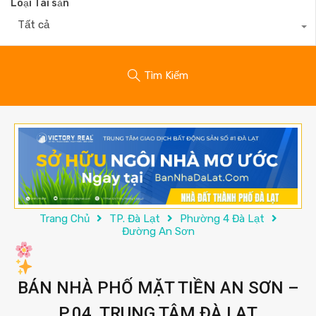
Loại Tài sản
Tất cả
Tìm Kiếm
Trang Chủ
TP. Đà Lạt
Phường 4 Đà Lạt
Đường An Sơn
BÁN NHÀ PHỐ MẶT TIỀN AN SƠN –
P.04, TRUNG TÂM ĐÀ LẠT