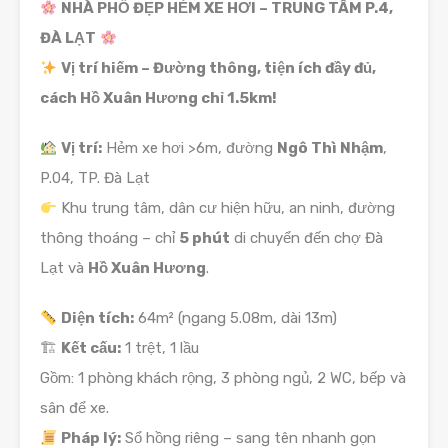
NHÀ PHỐ ĐẸP HẺM XE HƠI – TRUNG TÂM P.4,
ĐÀ LẠT
Vị trí hiếm – Đường thông, tiện ích đầy đủ,
cách Hồ Xuân Hương chỉ 1.5km!
Vị trí:
Hẻm xe hơi >6m, đường
Ngô Thì Nhậm
,
P.04, TP. Đà Lạt
Khu trung tâm, dân cư hiện hữu, an ninh, đường
thông thoáng – chỉ
5 phút
di chuyển đến chợ Đà
Lạt và
Hồ Xuân Hương
.
Diện tích:
64m² (ngang 5.08m, dài 13m)
🏗
Kết cấu:
1 trệt, 1 lầu
Gồm: 1 phòng khách rộng, 3 phòng ngủ, 2 WC, bếp và
sân để xe.
Pháp lý:
Sổ hồng riêng – sang tên nhanh gọn