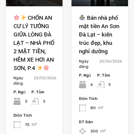
CHỐN AN
Bán nhà phố
CƯ LÝ TƯỞNG
mặt tiền An Sơn
GIỮA LÒNG ĐÀ
Đà Lạt – kiến
LẠT – NHÀ PHỐ
trúc đẹp, khu
2 MẶT TIỀN,
nghỉ dưỡng
HẺM XE HƠI AN
Ngày
25/06/2026
đăng:
SƠN, P.4
P. Ngủ
P. Tắm
Ngày
23/03/2026
đăng:
6
5
P. Ngủ
P. Tắm
Diện Tích
3
3
m²
80
Diện Tích
DT Sàn
m²
75
m²
300