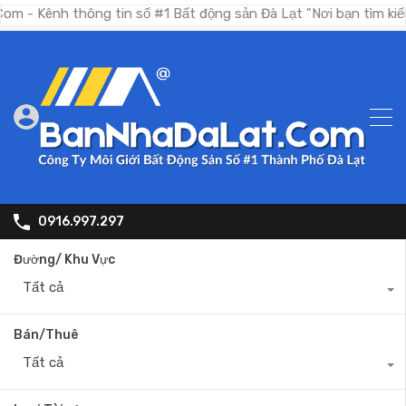
 thông tin số #1 Bất động sản Đà Lạt "Nơi bạn tìm kiếm bất độ
0916.997.297
Đường/ Khu Vực
Tất cả
Bán/Thuê
Tất cả