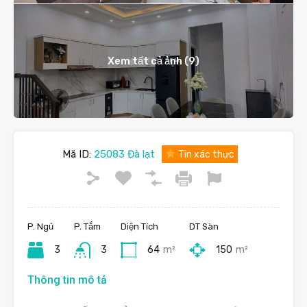
Xem tất cả ảnh (9)
Mã ID:
25083 Đà lạt
Tin xác thực
P. Ngủ
P. Tắm
Diện Tích
DT Sàn
3
3
64
m²
150
m²
Thông tin mô tả