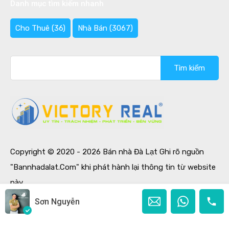
Danh mục tìm kiếm nhanh
Cho Thuê
(36)
Nhà Bán
(3067)
Tìm
kiếm
cho:
Copyright © 2020 - 2026 Bán nhà Đà Lạt Ghi rõ nguồn
"Bannhadalat.Com" khi phát hành lại thông tin từ website
này.
Designed by
Ban Nha Da Lat
Sơn Nguyễn