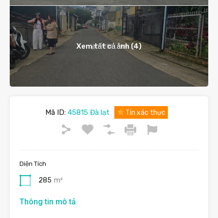
Xem tất cả ảnh (4)
Mã ID:
45815 Đà lạt
Tin xác thực
Diện Tích
285
m²
Thông tin mô tả