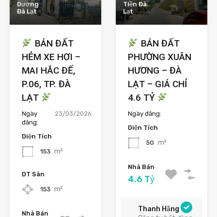
Dương
Tiền Đà
Đà Lạt
Lạt
BÁN ĐẤT
BÁN ĐẤT
HẺM XE HƠI –
PHƯỜNG XUÂN
MAI HẮC ĐẾ,
HƯƠNG – ĐÀ
P.06, TP. ĐÀ
LẠT – GIÁ CHỈ
LẠT
4.6 TỶ
Ngày
23/03/2026
Ngày đăng:
đăng:
Diện Tích
Diện Tích
m²
50
m²
153
Nhà Bán
DT Sàn
4.6 Tỷ
m²
153
Thanh Hằng
Nhà Bán