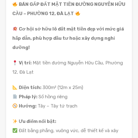
BÁN GẤP ĐẤT MẶT TIỀN ĐƯỜNG NGUYỄN HỮU
CẦU – PHƯỜNG 12, ĐÀ LẠT
Cơ hội sở hữu lô đất mặt tiền đẹp với mức giá
hấp dẫn, phù hợp đầu tư hoặc xây dựng nghỉ
dưỡng!
Vị trí:
Mặt tiền đường Nguyễn Hữu Cầu, Phường
12, Đà Lạt
Diện tích:
300m² (12m x 25m)
Pháp lý:
Sổ hồng riêng
Hướng:
Tây – Tây tứ trạch
Ưu điểm nổi bật:
Đất bằng phẳng, vuông vức, dễ thiết kế và xây