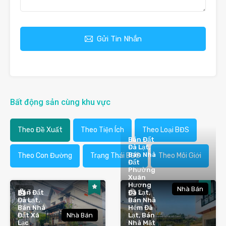
Gửi Tin Nhắn
Bất động sản cùng khu vực
Theo Đề Xuất
Theo Tiện Ích
Theo Loại BĐS
Bán Đất
Đà Lạt,
Bán Nhà
Theo Con Đường
Trạng Thái BĐS
Theo Môi Giới
Đất
Phường
Xuân
Hương
Nhà Bán
3
2
Bán Đất
Đà Lạt,
Đà Lạt,
Bán Nhà
Bán Nhà
Hẻm Đà
Đất Xã
Nhà Bán
Lạt, Bán
Lạc
Nhà Mặt