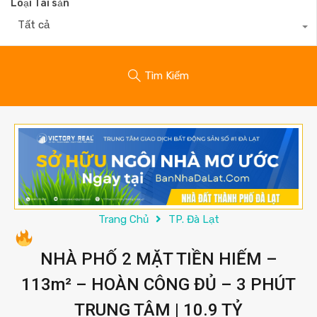
Loại Tài sản
Tất cả
Tìm Kiếm
Trang Chủ
TP. Đà Lạt
NHÀ PHỐ 2 MẶT TIỀN HIẾM –
113m² – HOÀN CÔNG ĐỦ – 3 PHÚT
TRUNG TÂM | 10.9 TỶ