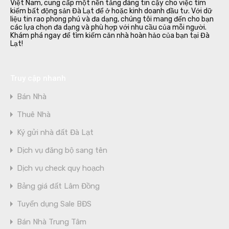
Việt Nam, cung cấp một nền tảng đáng tin cậy cho việc tìm
kiếm bất động sản Đà Lạt để ở hoặc kinh doanh đầu tư. Với dữ
liệu tin rao phong phú và đa dạng, chúng tôi mang đến cho bạn
các lựa chọn đa dạng và phù hợp với nhu cầu của mỗi người.
Khám phá ngay để tìm kiếm căn nhà hoàn hảo của bạn tại Đà
Lạt!
Truy cập nhanh
Bán Nhà
Thuê Nhà
Ký gửi nhà đất Đà Lạt
Dịch vụ đăng bộ sang tên
Dịch vụ check quy hoạch
Bảng giá đất Lâm Đồng
Tuyển dụng Sale BĐS
Bán Nhà Trung Tâm