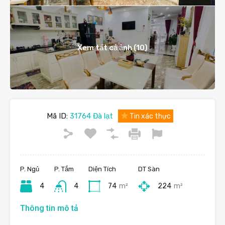
Xem tất cả ảnh (10)
Mã ID:
31764 Đà lạt
Tin xác thực
P. Ngủ
P. Tắm
Diện Tích
DT Sàn
4
4
74
m²
224
m²
Thông tin mô tả