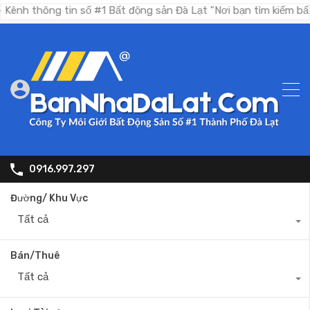
g tin số #1 Bất động sản Đà Lạt "Nơi bạn tìm kiếm bất động sả
0916.997.297
Đường/ Khu Vực
Tất cả
Bán/Thuê
Tất cả