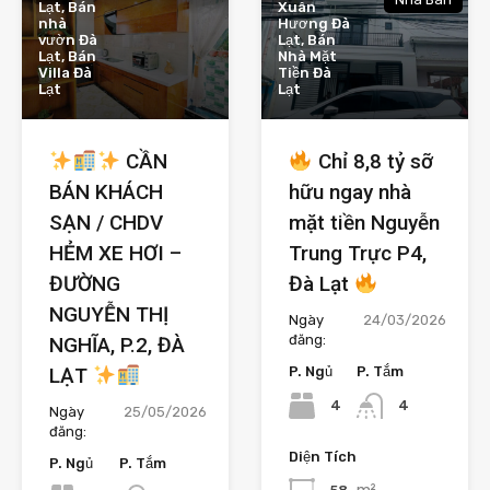
Lạt, Bán
Xuân
nhà
Hương Đà
vườn Đà
Lạt, Bán
Lạt, Bán
Nhà Mặt
Villa Đà
Tiền Đà
Lạt
Lạt
CẦN
Chỉ 8,8 tỷ sỡ
BÁN KHÁCH
hữu ngay nhà
SẠN / CHDV
mặt tiền Nguyễn
HẺM XE HƠI –
Trung Trực P4,
ĐƯỜNG
Đà Lạt
NGUYỄN THỊ
Ngày
24/03/2026
đăng:
NGHĨA, P.2, ĐÀ
LẠT
P. Ngủ
P. Tắm
4
4
Ngày
25/05/2026
đăng:
Diện Tích
P. Ngủ
P. Tắm