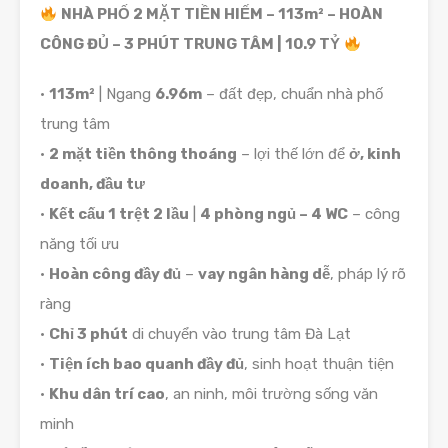
NHÀ PHỐ 2 MẶT TIỀN HIẾM – 113m² – HOÀN
CÔNG ĐỦ – 3 PHÚT TRUNG TÂM | 10.9 TỶ
•
113m²
| Ngang
6.96m
– đất đẹp, chuẩn nhà phố
trung tâm
•
2 mặt tiền thông thoáng
– lợi thế lớn để
ở, kinh
doanh, đầu tư
•
Kết cấu 1 trệt 2 lầu
|
4 phòng ngủ – 4 WC
– công
năng tối ưu
•
Hoàn công đầy đủ
–
vay ngân hàng dễ
, pháp lý rõ
ràng
•
Chỉ 3 phút
di chuyển vào trung tâm Đà Lạt
•
Tiện ích bao quanh đầy đủ
, sinh hoạt thuận tiện
•
Khu dân trí cao
, an ninh, môi trường sống văn
minh