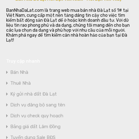
BanNhaDaLat.com là trang web mua bán nhà Đà Lạt số 1# tại
Việt Nam, cung cấp một nền tảng đáng tin cậy cho việc tìm
kiếm bất động sản Đà Lạt để ở hoặc kinh doanh đầu tư. Với dữ
liệu tin rao phong phú và đa dạng, chúng tôi mang đến cho bạn
các lựa chọn đa dạng và phù hợp với nhu cầu của mỗi người.
Khám phá ngay để tìm kiếm căn nhà hoàn hảo của bạn tại Đà
Lạt!
Truy cập nhanh
Bán Nhà
Thuê Nhà
Ký gửi nhà đất Đà Lạt
Dịch vụ đăng bộ sang tên
Dịch vụ check quy hoạch
Bảng giá đất Lâm Đồng
Tuyển dụng Sale BĐS