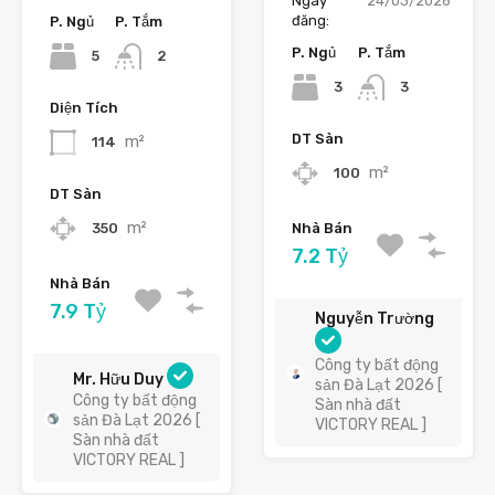
Ngày
24/03/2026
đăng:
P. Ngủ
P. Tắm
P. Ngủ
P. Tắm
5
2
3
3
Diện Tích
DT Sàn
m²
114
m²
100
DT Sàn
m²
350
Nhà Bán
7.2 Tỷ
Nhà Bán
7.9 Tỷ
Nguyễn Trường
Công ty bất động
Mr. Hữu Duy
sản Đà Lạt 2026 [
Công ty bất động
Sàn nhà đất
sản Đà Lạt 2026 [
VICTORY REAL ]
Sàn nhà đất
VICTORY REAL ]