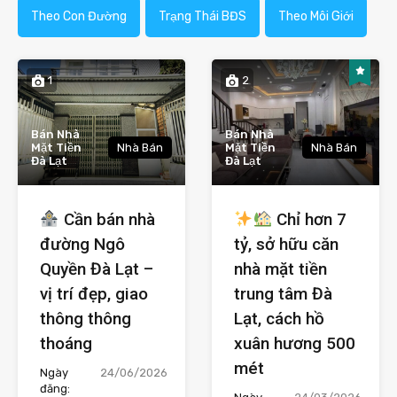
Theo Con Đường
Trạng Thái BĐS
Theo Môi Giới
1
2
Bán Nhà
Bán Nhà
Mặt Tiền
Nhà Bán
Mặt Tiền
Nhà Bán
Đà Lạt
Đà Lạt
Cần bán nhà
Chỉ hơn 7
đường Ngô
tỷ, sở hữu căn
Quyền Đà Lạt –
nhà mặt tiền
vị trí đẹp, giao
trung tâm Đà
thông thông
Lạt, cách hồ
thoáng
xuân hương 500
mét
Ngày
24/06/2026
đăng: