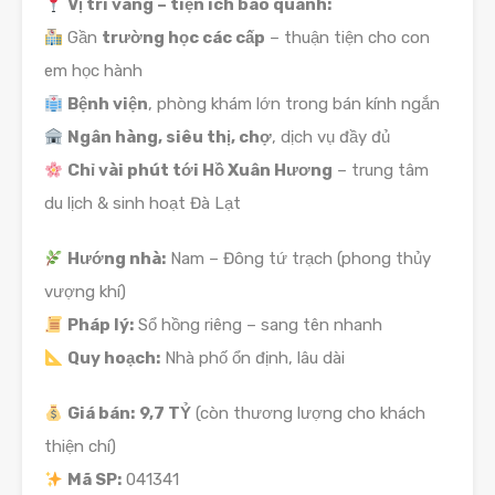
Vị trí vàng – tiện ích bao quanh:
Gần
trường học các cấp
– thuận tiện cho con
em học hành
Bệnh viện
, phòng khám lớn trong bán kính ngắn
Ngân hàng, siêu thị, chợ
, dịch vụ đầy đủ
Chỉ vài phút tới Hồ Xuân Hương
– trung tâm
du lịch & sinh hoạt Đà Lạt
Hướng nhà:
Nam – Đông tứ trạch (phong thủy
vượng khí)
Pháp lý:
Sổ hồng riêng – sang tên nhanh
Quy hoạch:
Nhà phố ổn định, lâu dài
Giá bán:
9,7 TỶ
(còn thương lượng cho khách
thiện chí)
Mã SP:
041341