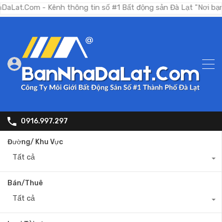
 - Kênh thông tin số #1 Bất động sản Đà Lạt "Nơi bạn tìm kiế
0916.997.297
Đường/ Khu Vực
Tất cả
Bán/Thuê
Tất cả