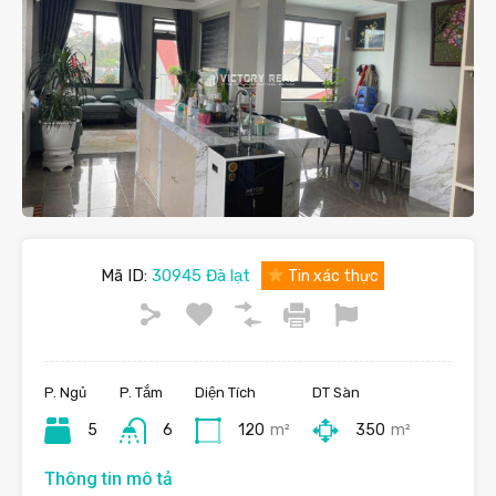
Mã ID:
30945 Đà lạt
Tin xác thực
P. Ngủ
P. Tắm
Diện Tích
DT Sàn
5
6
120
m²
350
m²
Thông tin mô tả