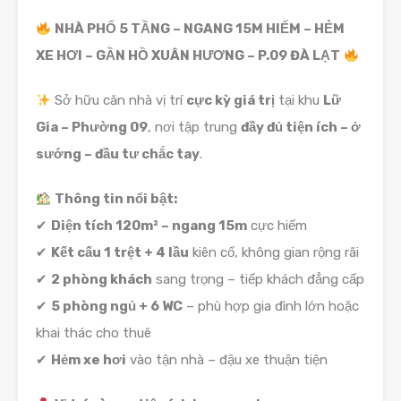
NHÀ PHỐ 5 TẦNG – NGANG 15M HIẾM – HẺM
XE HƠI – GẦN HỒ XUÂN HƯƠNG – P.09 ĐÀ LẠT
Sở hữu căn nhà vị trí
cực kỳ giá trị
tại khu
Lữ
Gia – Phường 09
, nơi tập trung
đầy đủ tiện ích – ở
sướng – đầu tư chắc tay
.
Thông tin nổi bật:
✔
Diện tích 120m² – ngang 15m
cực hiếm
✔
Kết cấu 1 trệt + 4 lầu
kiên cố, không gian rộng rãi
✔
2 phòng khách
sang trọng – tiếp khách đẳng cấp
✔
5 phòng ngủ + 6 WC
– phù hợp gia đình lớn hoặc
khai thác cho thuê
✔
Hẻm xe hơi
vào tận nhà – đậu xe thuận tiện