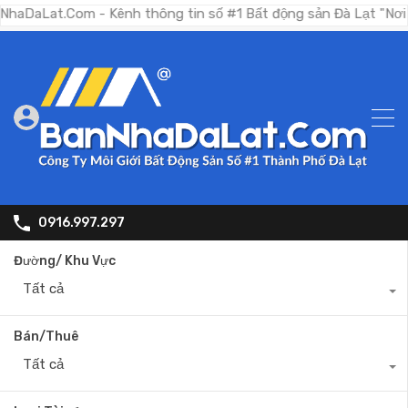
.Com - Kênh thông tin số #1 Bất động sản Đà Lạt "Nơi bạn tìm 
0916.997.297
Đường/ Khu Vực
Tất cả
Bán/Thuê
Tất cả