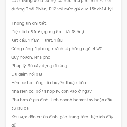
Lạt? Đừng bỏ lỡ cơ hội sở hữu nhà phố hẻm xe hơi
đường Thái Phiên, P.12 với mức giá cực tốt chỉ 4 tỷ!
Thông tin chi tiết:
Diện tích: 91m² (ngang 5m, dài 18.5m)
Kết cấu: 1 hầm, 1 trệt, 1 lầu
Công năng: 1 phòng khách, 4 phòng ngủ, 4 WC
Quy hoạch: Nhà phố
Pháp lý: Sổ xây dựng rõ ràng
Ưu điểm nổi bật:
Hẻm xe hơi rộng, di chuyển thuận tiện
Nhà kiên cố, bố trí hợp lý, dọn vào ở ngay
Phù hợp ở gia đình, kinh doanh homestay hoặc đầu
tư lâu dài
Khu vực dân cư ổn định, gần trung tâm, tiện ích đầy
đủ