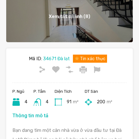
Xem tất cả ảnh (8)
Mã ID:
34671 Đà lạt
Tin xác thực
P. Ngủ
P. Tắm
Diện Tích
DT Sàn
4
4
91
m²
200
m²
Thông tin mô tả
Bạn đang tìm một căn nhà vừa ở vừa đầu tư tại Đà