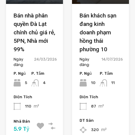
Bán nhà phân
Bán khách sạn
quyền Đà Lạt
đang kinh
chính chủ giá rẻ,
doanh phạm
5PN, Nhà mới
hồng thái
99%
phường 10
Ngày
24/03/2026
Ngày
14/07/2026
đăng:
đăng:
P. Ngủ
P. Tắm
P. Ngủ
P. Tắm
5
10
4
11
Diện Tích
Diện Tích
m²
m²
110
87
DT Sàn
Nhà Bán
5.9 Tỷ
m²
320