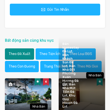
Gửi Tin Nhắn
Bất động sản cùng khu vực
Bán
Homestay
Đà Lạt,
Theo Đề Xuất
Theo Tiện Ích
Theo Loại BĐS
Bán
Khách
Sạn Đà
Lạt, Bán
Theo Con Đường
Trạng Thái BĐS
Theo Môi Giới
Nhà Đất
Phường
Nhà Bán
Xuân
Hương Đà
9
7
Lạt, Bán
Nhà Mặt
Tiền Đà
Lạt, Khu
Quy
Hoạch Đà
Nhà Bán
Lạt