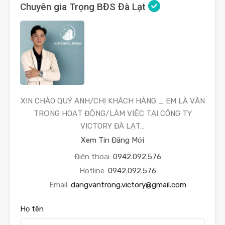
Chuyên gia Trọng BĐS Đà Lạt
XIN CHÀO QUÝ ANH/CHỊ KHÁCH HÀNG _ EM LÀ VĂN
TRỌNG HOẠT ĐỘNG/LÀM VIỆC TẠI CÔNG TY
VICTORY ĐÀ LẠT…
Xem Tin Đăng Mới
Điện thoại:
0942.092.576
Hotline:
0942.092.576
Email:
dangvantrong.victory@gmail.com
Họ tên