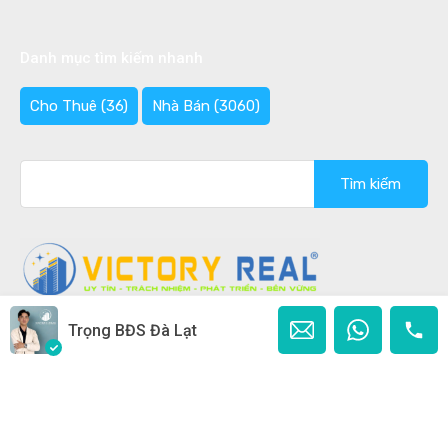
Danh mục tìm kiếm nhanh
Cho Thuê
(36)
Nhà Bán
(3060)
Tìm
kiếm
cho:
Trọng BĐS Đà Lạt
Copyright © 2020 - 2026 Bán nhà Đà Lạt Ghi rõ nguồn
"Bannhadalat.Com" khi phát hành lại thông tin từ website
này.
Designed by
Ban Nha Da Lat