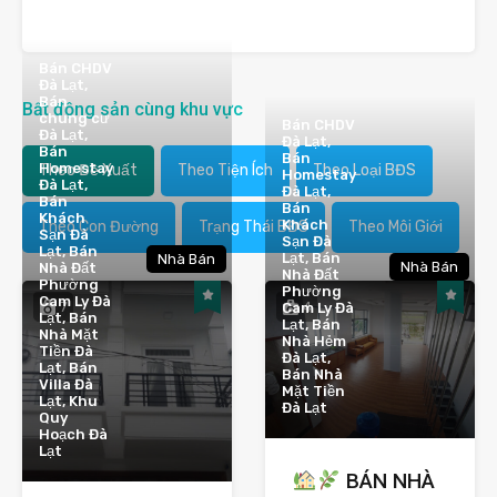
Bán CHDV
Đà Lạt,
Bán
Bất động sản cùng khu vực
chung cư
Bán CHDV
Đà Lạt,
Đà Lạt,
Bán
Bán
Homestay
Theo Đề Xuất
Theo Tiện Ích
Theo Loại BĐS
Homestay
Đà Lạt,
Đà Lạt,
Bán
Bán
Khách
Khách
Theo Con Đường
Trạng Thái BĐS
Theo Môi Giới
Sạn Đà
Sạn Đà
Lạt, Bán
Lạt, Bán
Nhà Bán
Nhà Bán
Nhà Đất
Nhà Đất
Phường
Phường
Cam Ly Đà
7
4
Cam Ly Đà
Lạt, Bán
Lạt, Bán
Nhà Mặt
Nhà Hẻm
Tiền Đà
Đà Lạt,
Lạt, Bán
Bán Nhà
Villa Đà
Mặt Tiền
Lạt, Khu
Đà Lạt
Quy
Hoạch Đà
Lạt
BÁN NHÀ