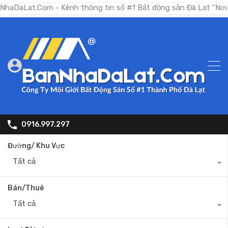
.Com - Kênh thông tin số #1 Bất động sản Đà Lạt "Nơi bạn tìm 
0916.997.297
Đường/ Khu Vực
Tất cả
Bán/Thuê
Tất cả