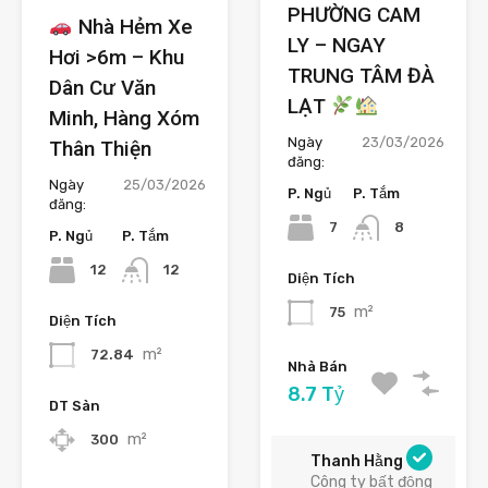
PHƯỜNG CAM
Nhà Hẻm Xe
LY – NGAY
Hơi >6m – Khu
TRUNG TÂM ĐÀ
Dân Cư Văn
LẠT
Minh, Hàng Xóm
Ngày
23/03/2026
Thân Thiện
đăng:
Ngày
25/03/2026
P. Ngủ
P. Tắm
đăng:
7
8
P. Ngủ
P. Tắm
12
12
Diện Tích
m²
75
Diện Tích
m²
72.84
Nhà Bán
8.7 Tỷ
DT Sàn
m²
300
Thanh Hằng
Công ty bất động