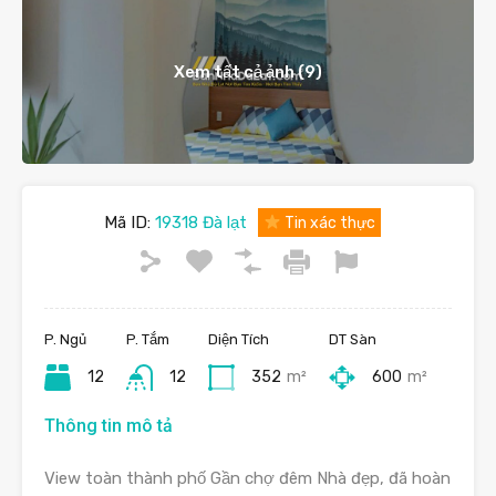
Xem tất cả ảnh (9)
Mã ID:
19318 Đà lạt
Tin xác thực
P. Ngủ
P. Tắm
Diện Tích
DT Sàn
12
12
352
m²
600
m²
Thông tin mô tả
View toàn thành phố Gần chợ đêm Nhà đẹp, đã hoàn