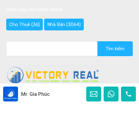
Danh mục tìm kiếm nhanh
Cho Thuê
(36)
Nhà Bán
(3064)
Tìm
kiếm
cho:
Mr. Gia Phúc
Copyright © 2020 - 2026 Bán nhà Đà Lạt Ghi rõ nguồn
"Bannhadalat.Com" khi phát hành lại thông tin từ website
này.
Designed by
Ban Nha Da Lat